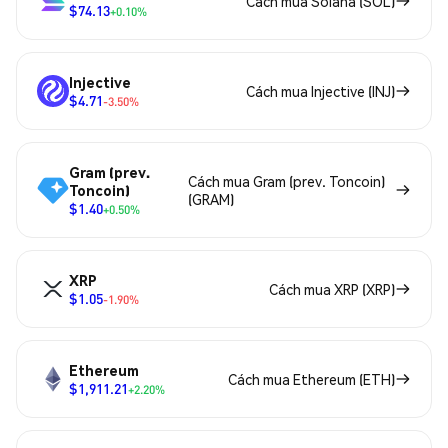
Cách mua Solana (SOL)
$74.13
+0.10%
Injective
Cách mua Injective (INJ)
$4.71
-3.50%
Gram (prev.
Cách mua Gram (prev. Toncoin)
Toncoin)
(GRAM)
$1.40
+0.50%
XRP
Cách mua XRP (XRP)
$1.05
-1.90%
Ethereum
Cách mua Ethereum (ETH)
$1,911.21
+2.20%