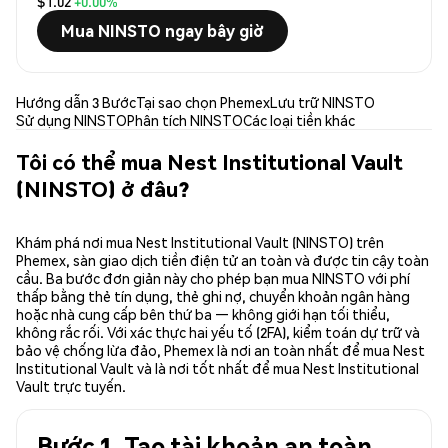
$1.02
+0.00%
Mua NINSTO ngay bây giờ
Hướng dẫn 3 Bước
Tại sao chọn Phemex
Lưu trữ NINSTO
Sử dụng NINSTO
Phân tích NINSTO
Các loại tiền khác
Tôi có thể mua Nest Institutional Vault
(NINSTO) ở đâu?
Khám phá nơi mua Nest Institutional Vault (NINSTO) trên
Phemex, sàn giao dịch tiền điện tử an toàn và được tin cậy toàn
cầu. Ba bước đơn giản này cho phép bạn mua NINSTO với phí
thấp bằng thẻ tín dụng, thẻ ghi nợ, chuyển khoản ngân hàng
hoặc nhà cung cấp bên thứ ba — không giới hạn tối thiểu,
không rắc rối. Với xác thực hai yếu tố (2FA), kiểm toán dự trữ và
bảo vệ chống lừa đảo, Phemex là nơi an toàn nhất để mua Nest
Institutional Vault và là nơi tốt nhất để mua Nest Institutional
Vault trực tuyến.
Bước 1. Tạo tài khoản an toàn