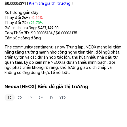
$0.00004371
(
Kiểm tra giá thị trường
)
Xu hướng gần đây
Thay đổi 24H:
-0.20%
Thay đổi 7D:
+21.70%
Giá trị thị trường:
$467,149.00
Cao/Thấp 7D: $
0.00005134
/ $
0.00003175
Cảm xúc cộng đồng
The community sentiment is now Trung lập. NEOX mang lại tiềm
năng tăng trưởng mạnh nhờ công nghệ tiên tiến, đội ngũ phát
triển uy tín và các dự án hợp tác lớn, thu hút nhiều nhà đầu tư
quan tâm. Lý do xem nhẹ NEOX là dự án thiếu minh bạch, đội
ngũ phát triển không rõ ràng, khối lượng giao dịch thấp và
không có ứng dụng thực tế nổi bật.
Neoxa (NEOX) Biểu đồ giá thị trường
1D
7D
1M
3M
1Y
YTD