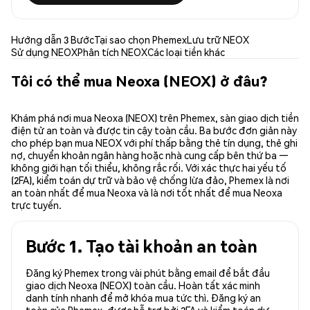
Hướng dẫn 3 Bước
Tại sao chọn Phemex
Lưu trữ NEOX
Sử dụng NEOX
Phân tích NEOX
Các loại tiền khác
Tôi có thể mua Neoxa (NEOX) ở đâu?
Khám phá nơi mua Neoxa (NEOX) trên Phemex, sàn giao dịch tiền
điện tử an toàn và được tin cậy toàn cầu. Ba bước đơn giản này
cho phép bạn mua NEOX với phí thấp bằng thẻ tín dụng, thẻ ghi
nợ, chuyển khoản ngân hàng hoặc nhà cung cấp bên thứ ba —
không giới hạn tối thiểu, không rắc rối. Với xác thực hai yếu tố
(2FA), kiểm toán dự trữ và bảo vệ chống lừa đảo, Phemex là nơi
an toàn nhất để mua Neoxa và là nơi tốt nhất để mua Neoxa
trực tuyến.
Bước 1. Tạo tài khoản an toàn
Đăng ký Phemex trong vài phút bằng email để bắt đầu
giao dịch Neoxa (NEOX) toàn cầu. Hoàn tất xác minh
danh tính nhanh để mở khóa mua tức thì. Đăng ký an