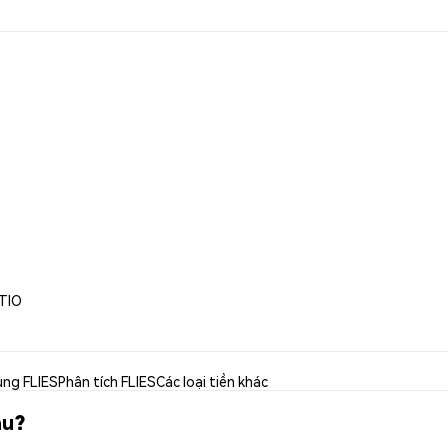
TIO
ụng FLIES
Phân tích FLIES
Các loại tiền khác
âu?