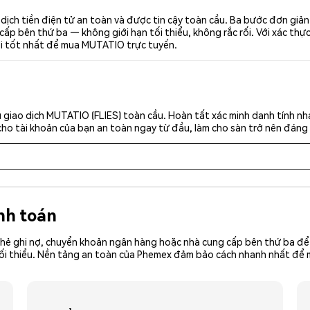
ịch tiền điện tử an toàn và được tin cậy toàn cầu. Ba bước đơn giản
p bên thứ ba — không giới hạn tối thiểu, không rắc rối. Với xác thực 
ơi tốt nhất để mua MUTATIO trực tuyến.
 giao dịch MUTATIO (FLIES) toàn cầu. Hoàn tất xác minh danh tính nh
cho tài khoản của bạn an toàn ngay từ đầu, làm cho sàn trở nên đáng 
nh toán
hẻ ghi nợ, chuyển khoản ngân hàng hoặc nhà cung cấp bên thứ ba để 
ền tối thiểu. Nền tảng an toàn của Phemex đảm bảo cách nhanh nhất để