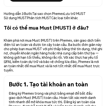
Hướng dẫn 3 Bước
Tại sao chọn Phemex
Lưu trữ MUST
Sử dụng MUST
Phân tích MUST
Các loại tiền khác
Tôi có thể mua Must (MUST) ở đâu?
Khám phá nơi mua Must (MUST) trên Phemex, sàn giao dịch tiền
điện tử an toàn và được tin cậy toàn cầu. Ba bước đơn giản này
cho phép bạn mua MUST với phí thấp bằng thẻ tín dụng, thẻ ghi
nợ, chuyển khoản ngân hàng hoặc nhà cung cấp bên thứ ba —
không giới hạn tối thiểu, không rắc rối. Với xác thực hai yếu tố
(2FA), kiểm toán dự trữ và bảo vệ chống lừa đảo, Phemex là nơi
an toàn nhất để mua Must và là nơi tốt nhất để mua Must trực
tuyến.
Bước 1. Tạo tài khoản an toàn
Đăng ký Phemex trong vài phút bằng email để bắt đầu
giao dịch Must (MUST) toàn cầu. Hoàn tất xác minh danh
tính nhanh để mở khóa mua tức thì. Đăng ký an toàn của