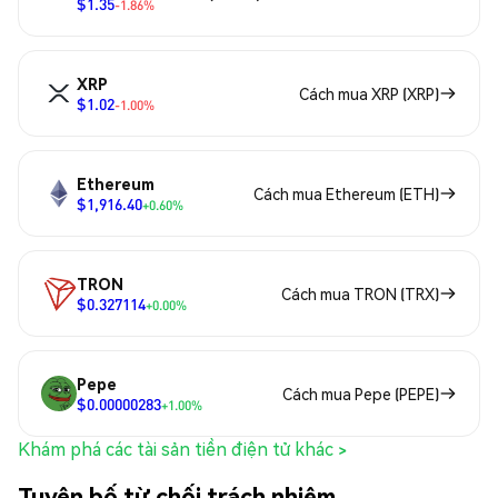
$1.35
-1.86%
XRP
Cách mua XRP (XRP)
$1.02
-1.00%
Ethereum
Cách mua Ethereum (ETH)
$1,916.40
+0.60%
TRON
Cách mua TRON (TRX)
$0.327114
+0.00%
Pepe
Cách mua Pepe (PEPE)
$0.00000283
+1.00%
Khám phá các tài sản tiền điện tử khác >
Tuyên bố từ chối trách nhiệm