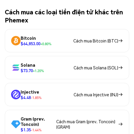
Cách mua các loại tiền điện tử khác trên
Phemex
Bitcoin
Cách mua Bitcoin (BTC)
$64,853.00
+0.80%
Solana
Cách mua Solana (SOL)
$73.70
+1.20%
Injective
Cách mua Injective (INJ)
$4.48
-1.85%
Gram (prev.
Cách mua Gram (prev. Toncoin)
Toncoin)
(GRAM)
$1.35
-1.44%