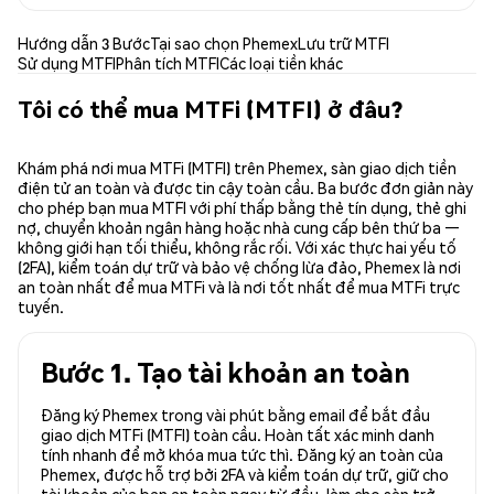
Hướng dẫn 3 Bước
Tại sao chọn Phemex
Lưu trữ MTFI
Sử dụng MTFI
Phân tích MTFI
Các loại tiền khác
Tôi có thể mua MTFi (MTFI) ở đâu?
Khám phá nơi mua MTFi (MTFI) trên Phemex, sàn giao dịch tiền
điện tử an toàn và được tin cậy toàn cầu. Ba bước đơn giản này
cho phép bạn mua MTFI với phí thấp bằng thẻ tín dụng, thẻ ghi
nợ, chuyển khoản ngân hàng hoặc nhà cung cấp bên thứ ba —
không giới hạn tối thiểu, không rắc rối. Với xác thực hai yếu tố
(2FA), kiểm toán dự trữ và bảo vệ chống lừa đảo, Phemex là nơi
an toàn nhất để mua MTFi và là nơi tốt nhất để mua MTFi trực
tuyến.
Bước 1. Tạo tài khoản an toàn
Đăng ký Phemex trong vài phút bằng email để bắt đầu
giao dịch MTFi (MTFI) toàn cầu. Hoàn tất xác minh danh
tính nhanh để mở khóa mua tức thì. Đăng ký an toàn của
Phemex, được hỗ trợ bởi 2FA và kiểm toán dự trữ, giữ cho