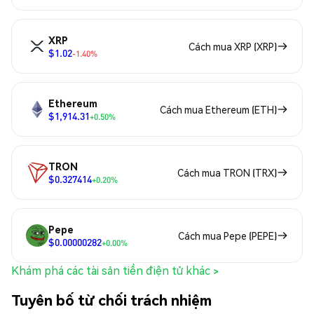
XRP
Cách mua XRP (XRP)
$1.02
-1.40%
Ethereum
Cách mua Ethereum (ETH)
$1,914.31
+0.50%
TRON
Cách mua TRON (TRX)
$0.327414
+0.20%
Pepe
Cách mua Pepe (PEPE)
$0.00000282
+0.00%
Khám phá các tài sản tiền điện tử khác >
Tuyên bố từ chối trách nhiệm