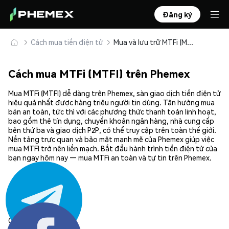
Đăng ký
Cách mua tiền điện tử
Mua và lưu trữ MTFi (MTFI) an toàn
Cách mua MTFi (MTFI) trên Phemex
Mua MTFi (MTFI) dễ dàng trên Phemex, sàn giao dịch tiền điện tử
hiệu quả nhất được hàng triệu người tin dùng. Tận hưởng mua
bán an toàn, tức thì với các phương thức thanh toán linh hoạt,
bao gồm thẻ tín dụng, chuyển khoản ngân hàng, nhà cung cấp
bên thứ ba và giao dịch P2P, có thể truy cập trên toàn thế giới.
Nền tảng trực quan và bảo mật mạnh mẽ của Phemex giúp việc
mua MTFI trở nên liền mạch. Bắt đầu hành trình tiền điện tử của
bạn ngay hôm nay — mua MTFi an toàn và tự tin trên Phemex.
Chia sẻ: