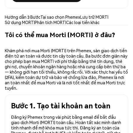
Hướng dẫn 3 Bước
Tại sao chọn Phemex
Lưu trữ MORTI
Sử dụng MORTI
Phân tích MORTI
Các loại tiền khác
Tôi có thể mua Morti (MORTI) ở đâu?
Khám phá nơi mua Morti (MORTI) trên Phemex, sàn giao dịch tiền
điện tử an toàn và được tin cậy toàn cầu. Ba bước đơn giản này
cho phép bạn mua MORTI với phí thấp bằng thẻ tín dụng, thẻ
ghi nợ, chuyển khoản ngân hàng hoặc nhà cung cấp bên thứ ba
— không giới hạn tối thiểu, không rắc rối. Với xác thực hai yếu tố
(2FA), kiểm toán dự trữ và bảo vệ chống lừa đảo, Phemex là nơi
an toàn nhất để mua Morti và là nơi tốt nhất để mua Morti trực
tuyến.
Bước 1. Tạo tài khoản an toàn
Đăng ký Phemex trong vài phút bằng email để bắt đầu
giao dịch Morti (MORTI) toàn cầu. Hoàn tất xác minh danh
tính nhanh để mở khóa mua tức thì. Đăng ký an toàn của