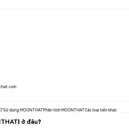
that coin
AT
Sử dụng MOONTHAT
Phân tích MOONTHAT
Các loại tiền khác
NTHAT) ở đâu?