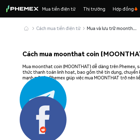
Mua tiền điện tử
Thị trường
Hợp đồng
Cách mua tiền điện tử
Mua và lưu trữ moonthat coin (MOONTHAT) an toàn
Cách mua moonthat coin (MOONTHAT
Mua moonthat coin (MOONTHAT) dễ dàng trên Phemex, sàn g
thức thanh toán linh hoạt, bao gồm thẻ tín dụng, chuyển 
mạnh mẽ của Phemex giúp việc mua MOONTHAT trở nên liền
Chia sẻ: