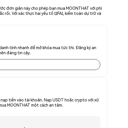
 bước đơn giản này cho phép bạn mua MOONTHAT với phí
rối. Với xác thực hai yếu tố (2FA), kiểm toán dự trữ và
anh tính nhanh để mở khóa mua tức thì. Đăng ký an
nên đáng tin cậy.
nạp tiền vào tài khoản. Nạp USDT hoặc crypto với xử
 để mua MOONTHAT một cách an tâm.