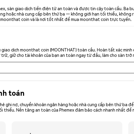
 sàn giao dịch tiền điện tử an toàn và được tin cậy toàn cầu. Ba
g hoặc nhà cung cấp bên thứ ba — không giới hạn tối thiểu, không rắc 
 moonthat coin và là nơi tốt nhất để mua moonthat coin trực tuyến.
u giao dịch moonthat coin (MOONTHAT) toàn cầu. Hoàn tất xác minh d
trữ, giữ cho tài khoản của bạn an toàn ngay từ đầu, làm cho sàn trở 
nh toán
hẻ ghi nợ, chuyển khoản ngân hàng hoặc nhà cung cấp bên thứ ba để 
tiền tối thiểu. Nền tảng an toàn của Phemex đảm bảo cách nhanh nhất