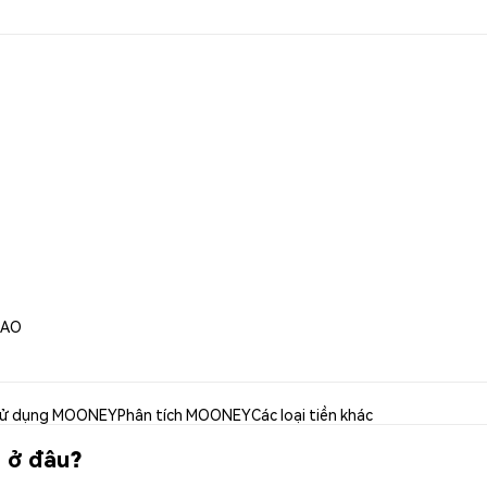
DAO
ử dụng MOONEY
Phân tích MOONEY
Các loại tiền khác
 ở đâu?