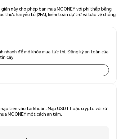
n giản này cho phép bạn mua MOONEY với phí thấp bằng
ác thực hai yếu tố (2FA), kiểm toán dự trữ và bảo vệ chống
h nhanh để mở khóa mua tức thì. Đăng ký an toàn của
tin cậy.
nạp tiền vào tài khoản. Nạp USDT hoặc crypto với xử
để mua MOONEY một cách an tâm.