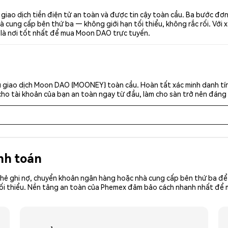
ao dịch tiền điện tử an toàn và được tin cậy toàn cầu. Ba bước đơ
 cung cấp bên thứ ba — không giới hạn tối thiểu, không rắc rối. Với x
 là nơi tốt nhất để mua Moon DAO trực tuyến.
 giao dịch Moon DAO (MOONEY) toàn cầu. Hoàn tất xác minh danh tín
cho tài khoản của bạn an toàn ngay từ đầu, làm cho sàn trở nên đáng 
nh toán
hẻ ghi nợ, chuyển khoản ngân hàng hoặc nhà cung cấp bên thứ ba để 
iền tối thiểu. Nền tảng an toàn của Phemex đảm bảo cách nhanh nhất 