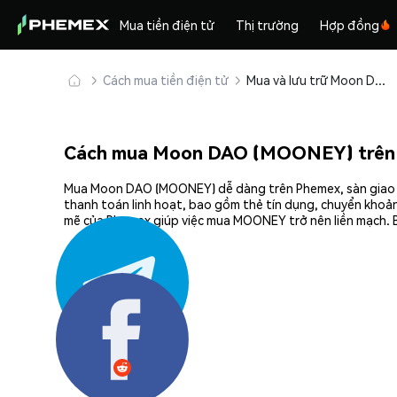
Mua tiền điện tử
Thị trường
Hợp đồng
Cách mua tiền điện tử
Mua và lưu trữ Moon DAO (MOONEY) an toàn
Cách mua Moon DAO (MOONEY) trên
Mua Moon DAO (MOONEY) dễ dàng trên Phemex, sàn giao dịc
thanh toán linh hoạt, bao gồm thẻ tín dụng, chuyển khoản
mẽ của Phemex giúp việc mua MOONEY trở nên liền mạch. B
Chia sẻ: