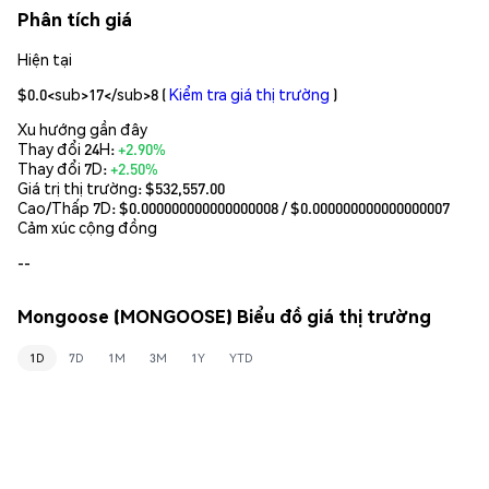
Phân tích giá
Hiện tại
$0.0<sub>17</sub>8
(
Kiểm tra giá thị trường
)
Xu hướng gần đây
Thay đổi 24H:
+2.90%
Thay đổi 7D:
+2.50%
Giá trị thị trường:
$532,557.00
Cao/Thấp 7D: $
0.000000000000000008
/ $
0.000000000000000007
Cảm xúc cộng đồng
--
Mongoose (MONGOOSE) Biểu đồ giá thị trường
1D
7D
1M
3M
1Y
YTD