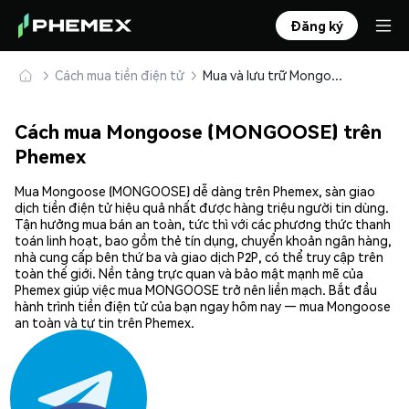
Đăng ký
Cách mua tiền điện tử
Mua và lưu trữ Mongoose (MONGOOSE) an toàn
Cách mua Mongoose (MONGOOSE) trên
Phemex
Mua Mongoose (MONGOOSE) dễ dàng trên Phemex, sàn giao
dịch tiền điện tử hiệu quả nhất được hàng triệu người tin dùng.
Tận hưởng mua bán an toàn, tức thì với các phương thức thanh
toán linh hoạt, bao gồm thẻ tín dụng, chuyển khoản ngân hàng,
nhà cung cấp bên thứ ba và giao dịch P2P, có thể truy cập trên
toàn thế giới. Nền tảng trực quan và bảo mật mạnh mẽ của
Phemex giúp việc mua MONGOOSE trở nên liền mạch. Bắt đầu
hành trình tiền điện tử của bạn ngay hôm nay — mua Mongoose
an toàn và tự tin trên Phemex.