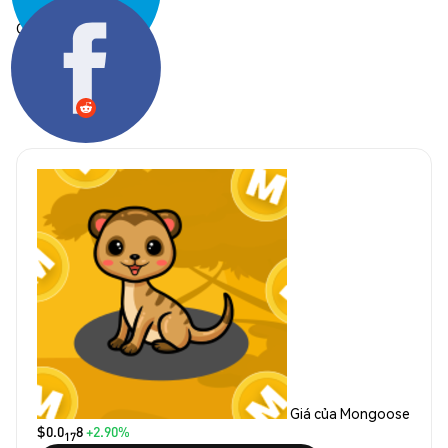
Chia sẻ:
Giá của Mongoose
$0.0
8
+2.90%
17