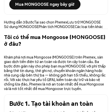
Mua MONGOOSE ngay bây giờ
Hướng dẫn 3 Bước
Tại sao chọn Phemex
Lưu trữ MONGOOSE
Sử dụng MONGOOSE
Phân tích MONGOOSE
Các loại tiền khác
Tôi có thể mua Mongoose (MONGOOSE)
ở đâu?
Khám phá nơi mua Mongoose (MONGOOSE) trên Phemex, sàn
giao dịch tiền điện tử an toàn và được tin cậy toàn cầu. Ba
bước đơn giản này cho phép bạn mua MONGOOSE với phí thấp
bằng thẻ tín dụng, thẻ ghi nợ, chuyển khoản ngân hàng hoặc
nhà cung cấp bên thứ ba — không giới hạn tối thiểu, không rắc
rối. Với xác thực hai yếu tố (2FA), kiểm toán dự trữ và bảo vệ
chống lừa đảo, Phemex là nơi an toàn nhất để mua Mongoose
và là nơi tốt nhất để mua Mongoose trực tuyến.
Bước 1. Tạo tài khoản an toàn