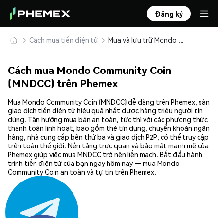
Đăng ký
Cách mua tiền điện tử
Mua và lưu trữ Mondo Community Coin (MNDCC) an toàn
Cách mua Mondo Community Coin
(MNDCC) trên Phemex
Mua Mondo Community Coin (MNDCC) dễ dàng trên Phemex, sàn
giao dịch tiền điện tử hiệu quả nhất được hàng triệu người tin
dùng. Tận hưởng mua bán an toàn, tức thì với các phương thức
thanh toán linh hoạt, bao gồm thẻ tín dụng, chuyển khoản ngân
hàng, nhà cung cấp bên thứ ba và giao dịch P2P, có thể truy cập
trên toàn thế giới. Nền tảng trực quan và bảo mật mạnh mẽ của
Phemex giúp việc mua MNDCC trở nên liền mạch. Bắt đầu hành
trình tiền điện tử của bạn ngay hôm nay — mua Mondo
Community Coin an toàn và tự tin trên Phemex.