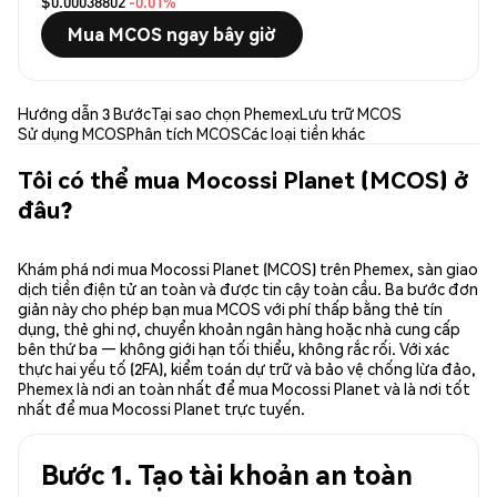
$0.00038802
-0.01%
Mua MCOS ngay bây giờ
Hướng dẫn 3 Bước
Tại sao chọn Phemex
Lưu trữ MCOS
Sử dụng MCOS
Phân tích MCOS
Các loại tiền khác
Tôi có thể mua Mocossi Planet (MCOS) ở
đâu?
Khám phá nơi mua Mocossi Planet (MCOS) trên Phemex, sàn giao
dịch tiền điện tử an toàn và được tin cậy toàn cầu. Ba bước đơn
giản này cho phép bạn mua MCOS với phí thấp bằng thẻ tín
dụng, thẻ ghi nợ, chuyển khoản ngân hàng hoặc nhà cung cấp
bên thứ ba — không giới hạn tối thiểu, không rắc rối. Với xác
thực hai yếu tố (2FA), kiểm toán dự trữ và bảo vệ chống lừa đảo,
Phemex là nơi an toàn nhất để mua Mocossi Planet và là nơi tốt
nhất để mua Mocossi Planet trực tuyến.
Bước 1. Tạo tài khoản an toàn