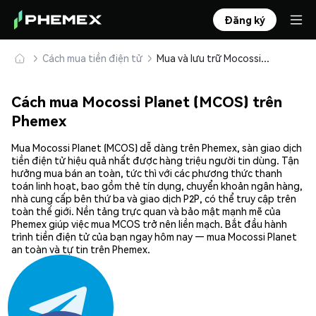
Đăng ký
Cách mua tiền điện tử
Mua và lưu trữ Mocossi Planet (MCOS) an toàn
Cách mua Mocossi Planet (MCOS) trên
Phemex
Mua Mocossi Planet (MCOS) dễ dàng trên Phemex, sàn giao dịch
tiền điện tử hiệu quả nhất được hàng triệu người tin dùng. Tận
hưởng mua bán an toàn, tức thì với các phương thức thanh
toán linh hoạt, bao gồm thẻ tín dụng, chuyển khoản ngân hàng,
nhà cung cấp bên thứ ba và giao dịch P2P, có thể truy cập trên
toàn thế giới. Nền tảng trực quan và bảo mật mạnh mẽ của
Phemex giúp việc mua MCOS trở nên liền mạch. Bắt đầu hành
trình tiền điện tử của bạn ngay hôm nay — mua Mocossi Planet
an toàn và tự tin trên Phemex.