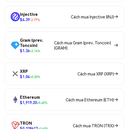
Injective
Cách mua Injective (INJ)
$4.39
-2.77%
Gram (prev.
Cách mua Gram (prev. Toncoin)
Toncoin)
(GRAM)
$1.36
+2.14%
XRP
Cách mua XRP (XRP)
$1.04
+0.30%
Ethereum
Cách mua Ethereum (ETH)
$1,919.20
+0.40%
TRON
Cách mua TRON (TRX)
$0.328617
+0.60%