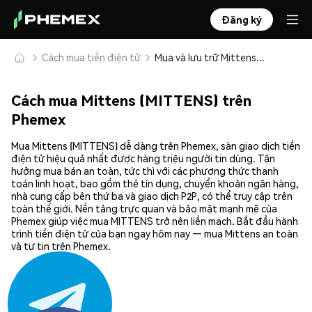
Đăng ký
Cách mua tiền điện tử
Mua và lưu trữ Mittens (MITTENS) an toàn
Cách mua Mittens (MITTENS) trên
Phemex
Mua Mittens (MITTENS) dễ dàng trên Phemex, sàn giao dịch tiền
điện tử hiệu quả nhất được hàng triệu người tin dùng. Tận
hưởng mua bán an toàn, tức thì với các phương thức thanh
toán linh hoạt, bao gồm thẻ tín dụng, chuyển khoản ngân hàng,
nhà cung cấp bên thứ ba và giao dịch P2P, có thể truy cập trên
toàn thế giới. Nền tảng trực quan và bảo mật mạnh mẽ của
Phemex giúp việc mua MITTENS trở nên liền mạch. Bắt đầu hành
trình tiền điện tử của bạn ngay hôm nay — mua Mittens an toàn
và tự tin trên Phemex.