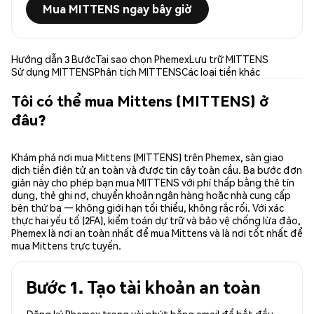
Mua MITTENS ngay bây giờ
Hướng dẫn 3 Bước
Tại sao chọn Phemex
Lưu trữ MITTENS
Sử dụng MITTENS
Phân tích MITTENS
Các loại tiền khác
Tôi có thể mua Mittens (MITTENS) ở
đâu?
Khám phá nơi mua Mittens (MITTENS) trên Phemex, sàn giao
dịch tiền điện tử an toàn và được tin cậy toàn cầu. Ba bước đơn
giản này cho phép bạn mua MITTENS với phí thấp bằng thẻ tín
dụng, thẻ ghi nợ, chuyển khoản ngân hàng hoặc nhà cung cấp
bên thứ ba — không giới hạn tối thiểu, không rắc rối. Với xác
thực hai yếu tố (2FA), kiểm toán dự trữ và bảo vệ chống lừa đảo,
Phemex là nơi an toàn nhất để mua Mittens và là nơi tốt nhất để
mua Mittens trực tuyến.
Bước 1. Tạo tài khoản an toàn