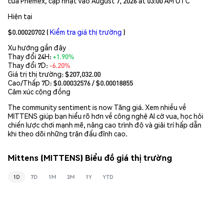
của Phemex, cập nhật vào August 7, 2026 at 03:00 AM UTC
Hiện tại
$0.00020702
(
Kiểm tra giá thị trường
)
Xu hướng gần đây
Thay đổi 24H:
+1.90%
Thay đổi 7D:
-6.20%
Giá trị thị trường:
$207,032.00
Cao/Thấp 7D: $
0.00032576
/ $
0.00018855
Cảm xúc cộng đồng
The community sentiment is now Tăng giá. Xem nhiều về
MITTENS giúp bạn hiểu rõ hơn về công nghệ AI cờ vua, học hỏi
chiến lược chơi mạnh mẽ, nâng cao trình độ và giải trí hấp dẫn
khi theo dõi những trận đấu đỉnh cao.
Mittens (MITTENS) Biểu đồ giá thị trường
1D
7D
1M
3M
1Y
YTD