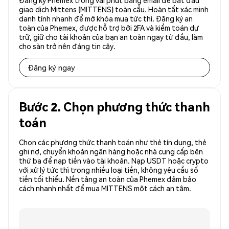
Đăng ký Phemex trong vài phút bằng email để bắt đầu
giao dịch Mittens (MITTENS) toàn cầu. Hoàn tất xác minh
danh tính nhanh để mở khóa mua tức thì. Đăng ký an
toàn của Phemex, được hỗ trợ bởi 2FA và kiểm toán dự
trữ, giữ cho tài khoản của bạn an toàn ngay từ đầu, làm
cho sàn trở nên đáng tin cậy.
Đăng ký ngay
Bước 2. Chọn phương thức thanh
toán
Chọn các phương thức thanh toán như thẻ tín dụng, thẻ
ghi nợ, chuyển khoản ngân hàng hoặc nhà cung cấp bên
thứ ba để nạp tiền vào tài khoản. Nạp USDT hoặc crypto
với xử lý tức thì trong nhiều loại tiền, không yêu cầu số
tiền tối thiểu. Nền tảng an toàn của Phemex đảm bảo
cách nhanh nhất để mua MITTENS một cách an tâm.