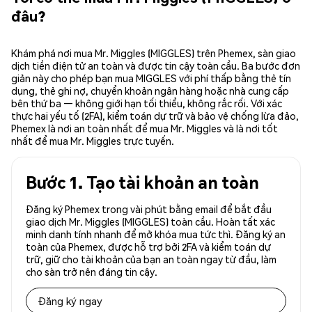
đâu?
Khám phá nơi mua Mr. Miggles (MIGGLES) trên Phemex, sàn giao
dịch tiền điện tử an toàn và được tin cậy toàn cầu. Ba bước đơn
giản này cho phép bạn mua MIGGLES với phí thấp bằng thẻ tín
dụng, thẻ ghi nợ, chuyển khoản ngân hàng hoặc nhà cung cấp
bên thứ ba — không giới hạn tối thiểu, không rắc rối. Với xác
thực hai yếu tố (2FA), kiểm toán dự trữ và bảo vệ chống lừa đảo,
Phemex là nơi an toàn nhất để mua Mr. Miggles và là nơi tốt
nhất để mua Mr. Miggles trực tuyến.
Bước 1. Tạo tài khoản an toàn
Đăng ký Phemex trong vài phút bằng email để bắt đầu
giao dịch Mr. Miggles (MIGGLES) toàn cầu. Hoàn tất xác
minh danh tính nhanh để mở khóa mua tức thì. Đăng ký an
toàn của Phemex, được hỗ trợ bởi 2FA và kiểm toán dự
trữ, giữ cho tài khoản của bạn an toàn ngay từ đầu, làm
cho sàn trở nên đáng tin cậy.
Đăng ký ngay