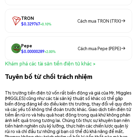
TRON
Cách mua TRON (TRX)
$0.329767
+0.10%
Pepe
Cách mua Pepe (PEPE)
$0.00000289
+2.00%
Khám phá các tài sản tiền điện tử khác >
Tuyên bố từ chối trách nhiệm
Thị trường tiền điện tử vốn rất biến động và giá của Mr. Miggles
(MIGGLES) cũng như các tài sản kỹ thuật số khác có thể gặp
biến động đáng kể do điều kiện thị trường, thay đổi về quy định
và các yếu tố không thể đoán trước khác. Giao dịch tiền điện tử
tiềm ẩn rủi ro và hiệu quả hoạt động trong quá khứ không phản
ánh kết quả trong tương lai. Chúng tôi thực sự khuyên bạn nên
tiến hành nghiên cứu kỹ lưỡng, thực hiện các chiến lược quản lý
rủi ro và chỉ đầu tư những gì bạn có thể đủ khả năng để mất.
Phemex không chịu trách nhiệm về bất kỳ tổn thất nào mà bạn