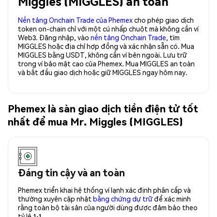
Miggles (MIGGLES) an toàn
Nền tảng Onchain Trade của Phemex
cho phép giao dịch
token on-chain chỉ với một cú nhấp chuột mà không cần ví
Web3. Đăng nhập, vào
nền tảng Onchain Trade
, tìm
MIGGLES hoặc địa chỉ hợp đồng và xác nhận sẵn có. Mua
MIGGLES bằng USDT, không cần ví bên ngoài. Lưu trữ
trong ví bảo mật cao của Phemex. Mua MIGGLES an toàn
và bắt đầu giao dịch hoặc giữ MIGGLES ngay hôm nay.
Phemex là sàn giao dịch tiền điện tử tốt
nhất để mua Mr. Miggles (MIGGLES)
Đáng tin cậy và an toàn
Phemex triển khai hệ thống ví lạnh xác định phân cấp và
thường xuyên cập nhật
bằng chứng dự trữ
để xác minh
rằng toàn bộ tài sản của người dùng được đảm bảo theo
tỷ lệ 1:1.