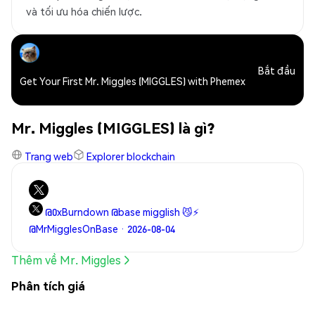
và tối ưu hóa chiến lược.
Bắt đầu
Get Your First Mr. Miggles (MIGGLES) with Phemex
Mr. Miggles (MIGGLES) là gì?
Trang web
Explorer blockchain
@0xBurndown @base migglish 😼⚡️
@MrMigglesOnBase · 2026-08-04
Thêm về Mr. Miggles
Phân tích giá