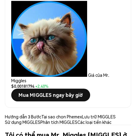
Giá của Mr.
Miggles
$0.00181794
+2.40%
Mua MIGGLES ngay bây giờ
Hướng dẫn 3 Bước
Tại sao chọn Phemex
Lưu trữ MIGGLES
Sử dụng MIGGLES
Phân tích MIGGLES
Các loại tiền khác
Tôi có thể mua Mr. Miggles (MIGGLES) ở