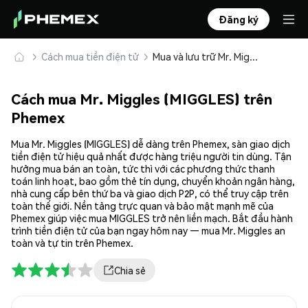
Đăng ký
Cách mua tiền điện tử
Mua và lưu trữ Mr. Miggles (MIGGLES) an toàn
Cách mua Mr. Miggles (MIGGLES) trên
Phemex
Mua Mr. Miggles (MIGGLES) dễ dàng trên Phemex, sàn giao dịch
tiền điện tử hiệu quả nhất được hàng triệu người tin dùng. Tận
hưởng mua bán an toàn, tức thì với các phương thức thanh
toán linh hoạt, bao gồm thẻ tín dụng, chuyển khoản ngân hàng,
nhà cung cấp bên thứ ba và giao dịch P2P, có thể truy cập trên
toàn thế giới. Nền tảng trực quan và bảo mật mạnh mẽ của
Phemex giúp việc mua MIGGLES trở nên liền mạch. Bắt đầu hành
trình tiền điện tử của bạn ngay hôm nay — mua Mr. Miggles an
toàn và tự tin trên Phemex.
Chia sẻ