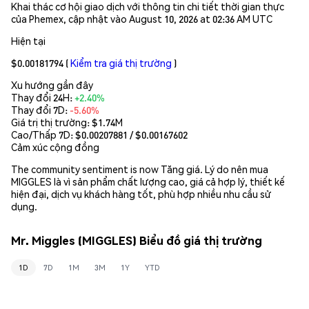
Khai thác cơ hội giao dịch với thông tin chi tiết thời gian thực
của Phemex, cập nhật vào August 10, 2026 at 02:36 AM UTC
Hiện tại
$0.00181794
(
Kiểm tra giá thị trường
)
Xu hướng gần đây
Thay đổi 24H:
+2.40%
Thay đổi 7D:
-5.60%
Giá trị thị trường:
$1.74M
Cao/Thấp 7D: $
0.00207881
/ $
0.00167602
Cảm xúc cộng đồng
The community sentiment is now Tăng giá. Lý do nên mua
MIGGLES là vì sản phẩm chất lượng cao, giá cả hợp lý, thiết kế
hiện đại, dịch vụ khách hàng tốt, phù hợp nhiều nhu cầu sử
dụng.
Mr. Miggles (MIGGLES) Biểu đồ giá thị trường
1D
7D
1M
3M
1Y
YTD