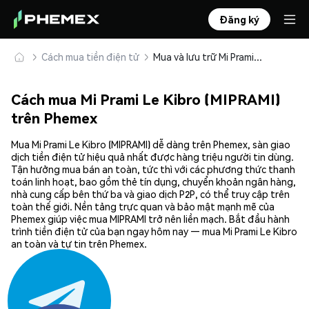
Đăng ký
Cách mua tiền điện tử
Mua và lưu trữ Mi Prami Le Kibro (MIPRAMI) an toàn
Cách mua Mi Prami Le Kibro (MIPRAMI)
trên Phemex
Mua Mi Prami Le Kibro (MIPRAMI) dễ dàng trên Phemex, sàn giao
dịch tiền điện tử hiệu quả nhất được hàng triệu người tin dùng.
Tận hưởng mua bán an toàn, tức thì với các phương thức thanh
toán linh hoạt, bao gồm thẻ tín dụng, chuyển khoản ngân hàng,
nhà cung cấp bên thứ ba và giao dịch P2P, có thể truy cập trên
toàn thế giới. Nền tảng trực quan và bảo mật mạnh mẽ của
Phemex giúp việc mua MIPRAMI trở nên liền mạch. Bắt đầu hành
trình tiền điện tử của bạn ngay hôm nay — mua Mi Prami Le Kibro
an toàn và tự tin trên Phemex.