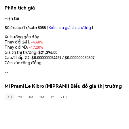
Phân tích giá
Hiện tại
$0.0<sub>7</sub>5085
(
Kiểm tra giá thị trường
)
Xu hướng gần đây
Thay đổi 24H:
-4.60%
Thay đổi 7D:
-17.20%
Giá trị thị trường:
$21,394.00
Cao/Thấp 7D: $
0.000000054429
/ $
0.000000050307
Cảm xúc cộng đồng
--
Mi Prami Le Kibro (MIPRAMI) Biểu đồ giá thị trường
1D
7D
1M
3M
1Y
YTD