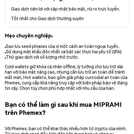
Giao dịch tiện lợi với cập nhật bảo mật, rủi ro trực tuyến.
Tốt nhất cho
Giao dịch thường xuyên
Mẹo chuyên nghiệp:
Sao lưu seed phrases của ví một cách an toàn ngoại tuyến.
Sử dụng mật khẩu độc nhất và bật xác thực hai yếu tố (2FA).
Thử giao dịch với số lượng nhỏ trước.
Cold wallets giữ khóa cá nhân offline, lý tưởng cho lưu trữ dài
hạn với bảo mật nâng cao, nhưng cần lưu trữ an toàn để tránh
mất mát; Hot wallets, bao gồm giải pháp custodial an toàn của
Phemex, cung cấp khả năng truy cập với biện pháp bảo vệ đáng
tin cậy. Chọn tùy chọn phù hợp nhất với nhu cầu của bạn.
Bạn có thể làm gì sau khi mua MIPRAMI
trên Phemex?
Với Phemex, bạn có thể khai thác nhiều hơn từ crypto của mình.
Từ giao dịch spot đầu tiên đến tận dụng bot và công cụ