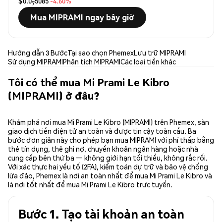
$0.0
5085
-4.60%
7
Mua MIPRAMI ngay bây giờ
Hướng dẫn 3 Bước
Tại sao chọn Phemex
Lưu trữ MIPRAMI
Sử dụng MIPRAMI
Phân tích MIPRAMI
Các loại tiền khác
Tôi có thể mua Mi Prami Le Kibro
(MIPRAMI) ở đâu?
Khám phá nơi mua Mi Prami Le Kibro (MIPRAMI) trên Phemex, sàn
giao dịch tiền điện tử an toàn và được tin cậy toàn cầu. Ba
bước đơn giản này cho phép bạn mua MIPRAMI với phí thấp bằng
thẻ tín dụng, thẻ ghi nợ, chuyển khoản ngân hàng hoặc nhà
cung cấp bên thứ ba — không giới hạn tối thiểu, không rắc rối.
Với xác thực hai yếu tố (2FA), kiểm toán dự trữ và bảo vệ chống
lừa đảo, Phemex là nơi an toàn nhất để mua Mi Prami Le Kibro và
là nơi tốt nhất để mua Mi Prami Le Kibro trực tuyến.
Bước 1. Tạo tài khoản an toàn