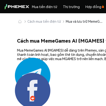
Mua tiền điện tử
Thị trường
Hợp đồng
Cách mua tiền điện tử
Mua và lưu trữ MemeGames AI (MGAMES) an toàn
Cách mua MemeGames AI (MGAMES) 
Mua MemeGames AI (MGAMES) dễ dàng trên Phemex, sàn giao
thanh toán linh hoạt, bao gồm thẻ tín dụng, chuyển khoản
mẽ của Phemex giúp việc mua MGAMES trở nên liền mạch. B
Chia sẻ: