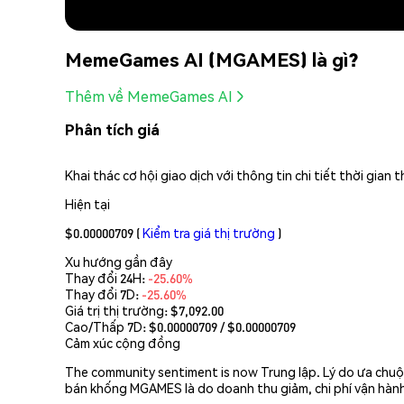
MemeGames AI (MGAMES) là gì?
Thêm về MemeGames AI
Phân tích giá
Khai thác cơ hội giao dịch với thông tin chi tiết thời gia
Hiện tại
$0.00000709
(
Kiểm tra giá thị trường
)
Xu hướng gần đây
Thay đổi 24H:
-25.60%
Thay đổi 7D:
-25.60%
Giá trị thị trường:
$7,092.00
Cao/Thấp 7D: $
0.00000709
/ $
0.00000709
Cảm xúc cộng đồng
The community sentiment is now Trung lập. Lý do ưa chuộn
bán khống MGAMES là do doanh thu giảm, chi phí vận hành