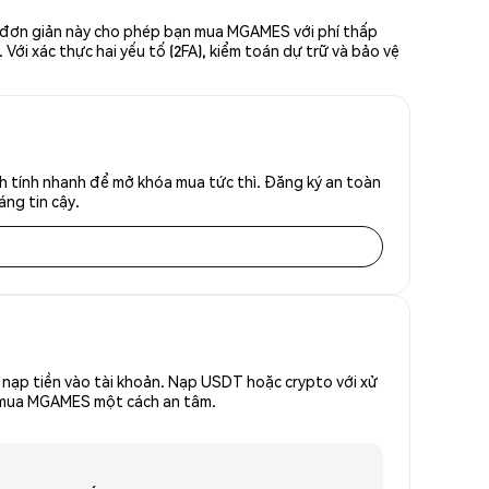
c đơn giản này cho phép bạn mua MGAMES với phí thấp
Với xác thực hai yếu tố (2FA), kiểm toán dự trữ và bảo vệ
 tính nhanh để mở khóa mua tức thì. Đăng ký an toàn
áng tin cậy.
nạp tiền vào tài khoản. Nạp USDT hoặc crypto với xử
để mua MGAMES một cách an tâm.