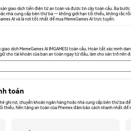
n giao dịch tiền điện tử an toàn và được tin cậy toàn cầu. Ba bướ
c nhà cung cấp bên thứ ba — không giới hạn tối thiểu, không rắc rối. 
ames AI và là nơi tốt nhất để mua MemeGames AI trực tuyến.
 giao dịch MemeGames AI (MGAMES) toàn cầu. Hoàn tất xác minh danh
giữ cho tài khoản của bạn an toàn ngay từ đầu, làm cho sàn trở nên đ
nh toán
hẻ ghi nợ, chuyển khoản ngân hàng hoặc nhà cung cấp bên thứ ba để 
iền tối thiểu. Nền tảng an toàn của Phemex đảm bảo cách nhanh nhất 