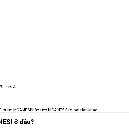
Games AI
ử dụng MGAMES
Phân tích MGAMES
Các loại tiền khác
MES) ở đâu?