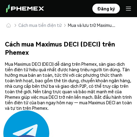
Đăng ký
Cách mua tiền điện tử
Mua và lưu trữ Maximus DECI (DECI) an toàn
Cách mua Maximus DECI (DECI) trên
Phemex
Mua Maximus DECI (DECI) dễ dàng trên Phemex, sàn giao dịch
tiền điện tử hiệu quả nhất được hàng triệu người tin dùng. Tận
hưởng mua bán an toàn, tức thì với các phương thức thanh
toán linh hoạt, bao gồm thẻ tín dụng, chuyển khoản ngân hàng,
nhà cung cấp bên thứ ba và giao dịch P2P, có thể truy cập trên
toàn thế giới. Nền tảng trực quan và bảo mật mạnh mẽ của
Phemex giúp việc mua DECI trở nên liền mạch. Bắt đầu hành trình
tiền điện tử của bạn ngay hôm nay — mua Maximus DECI an toàn
và tự tin trên Phemex.