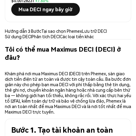
$0.00128231
+7.60%
Mua DECI ngay bây giờ
Hướng dẫn 3 Bước
Tại sao chọn Phemex
Lưu trữ DECI
Sử dụng DECI
Phân tích DECI
Các loại tiền khác
Tôi có thể mua Maximus DECI (DECI) ở
đâu?
Khám phá nơi mua Maximus DECI (DECI) trên Phemex, sàn giao
dịch tiền điện tử an toàn và được tin cậy toàn cầu. Ba bước đơn
giản này cho phép bạn mua DECI với phí thấp bằng thẻ tín dụng,
thẻ ghi nợ, chuyển khoản ngân hàng hoặc nhà cung cấp bên thứ
ba — không giới hạn tối thiểu, không rắc rối. Với xác thực hai yếu
tố (2FA), kiểm toán dự trữ và bảo vệ chống lừa đảo, Phemex là
nơi an toàn nhất để mua Maximus DECI và là nơi tốt nhất để mua
Maximus DECI trực tuyến.
Bước 1. Tạo tài khoản an toàn