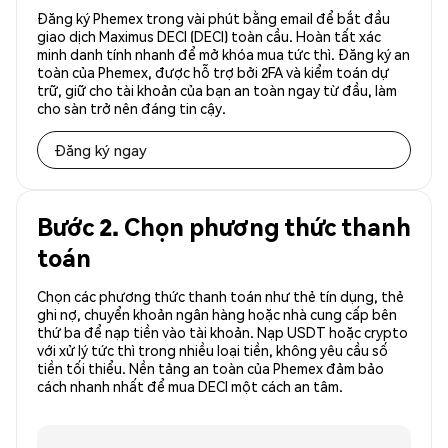
Đăng ký Phemex trong vài phút bằng email để bắt đầu
giao dịch Maximus DECI (DECI) toàn cầu. Hoàn tất xác
minh danh tính nhanh để mở khóa mua tức thì. Đăng ký an
toàn của Phemex, được hỗ trợ bởi 2FA và kiểm toán dự
trữ, giữ cho tài khoản của bạn an toàn ngay từ đầu, làm
cho sàn trở nên đáng tin cậy.
Đăng ký ngay
Bước 2. Chọn phương thức thanh
toán
Chọn các phương thức thanh toán như thẻ tín dụng, thẻ
ghi nợ, chuyển khoản ngân hàng hoặc nhà cung cấp bên
thứ ba để nạp tiền vào tài khoản. Nạp USDT hoặc crypto
với xử lý tức thì trong nhiều loại tiền, không yêu cầu số
tiền tối thiểu. Nền tảng an toàn của Phemex đảm bảo
cách nhanh nhất để mua DECI một cách an tâm.