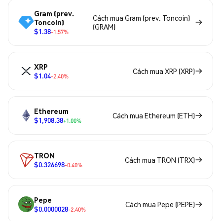
Gram (prev.
Cách mua Gram (prev. Toncoin)
Toncoin)
(GRAM)
$1.38
-1.57%
XRP
Cách mua XRP (XRP)
$1.04
-2.40%
Ethereum
Cách mua Ethereum (ETH)
$1,908.38
+1.00%
TRON
Cách mua TRON (TRX)
$0.326698
-0.40%
Pepe
Cách mua Pepe (PEPE)
$0.0000028
-2.40%