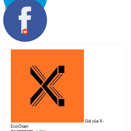
Chia sẻ:
Giá của X-
EcoChain