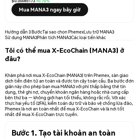
$0.00085173
+0.70%
Mua MANA3 ngay bây giờ
Hướng dẫn 3 Bước
Tại sao chọn Phemex
Lưu trữ MANA3
Sử dụng MANA3
Phân tích MANA3
Các loại tiền khác
Tôi có thể mua X-EcoChain (MANA3) ở
đâu?
Khám phá nơi mua X-EcoChain (MANA3) trên Phemex, sàn giao
dịch tiền điện tử an toàn và được tin cậy toàn cầu. Ba bước đơn
giản này cho phép bạn mua MANA3 với phí thấp bằng thẻ tín
dụng, thẻ ghi nợ, chuyển khoản ngân hàng hoặc nhà cung cấp
bên thứ ba — không giới hạn tối thiểu, không rắc rối. Với xác
thực hai yếu tố (2FA), kiểm toán dự trữ và bảo vệ chống lừa đảo,
Phemex là nơi an toàn nhất để mua X-EcoChain và là nơi tốt
nhất để mua X-EcoChain trực tuyến.
Bước 1. Tạo tài khoản an toàn