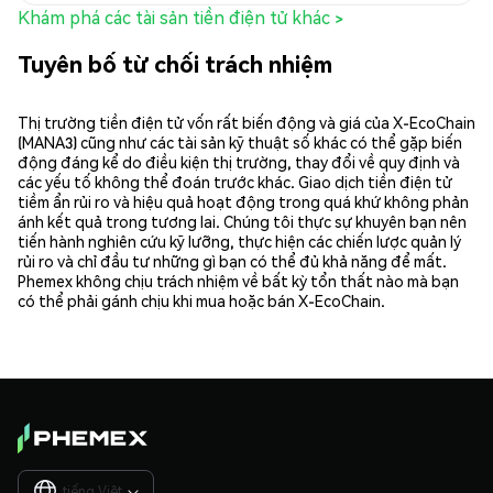
Khám phá các tài sản tiền điện tử khác >
Tuyên bố từ chối trách nhiệm
Thị trường tiền điện tử vốn rất biến động và giá của X-EcoChain
(MANA3) cũng như các tài sản kỹ thuật số khác có thể gặp biến
động đáng kể do điều kiện thị trường, thay đổi về quy định và
các yếu tố không thể đoán trước khác. Giao dịch tiền điện tử
tiềm ẩn rủi ro và hiệu quả hoạt động trong quá khứ không phản
ánh kết quả trong tương lai. Chúng tôi thực sự khuyên bạn nên
tiến hành nghiên cứu kỹ lưỡng, thực hiện các chiến lược quản lý
rủi ro và chỉ đầu tư những gì bạn có thể đủ khả năng để mất.
Phemex không chịu trách nhiệm về bất kỳ tổn thất nào mà bạn
có thể phải gánh chịu khi mua hoặc bán X-EcoChain.
tiếng Việt
