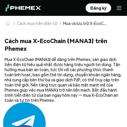
Đăng ký
Cách mua tiền điện tử
Mua và lưu trữ X-EcoChain (MANA3) an toàn
Cách mua X-EcoChain (MANA3) trên
Phemex
Mua X-EcoChain (MANA3) dễ dàng trên Phemex, sàn giao dịch
tiền điện tử hiệu quả nhất được hàng triệu người tin dùng. Tận
hưởng mua bán an toàn, tức thì với các phương thức thanh
toán linh hoạt, bao gồm thẻ tín dụng, chuyển khoản ngân hàng,
nhà cung cấp bên thứ ba và giao dịch P2P, có thể truy cập trên
toàn thế giới. Nền tảng trực quan và bảo mật mạnh mẽ của
Phemex giúp việc mua MANA3 trở nên liền mạch. Bắt đầu hành
trình tiền điện tử của bạn ngay hôm nay — mua X-EcoChain an
toàn và tự tin trên Phemex.