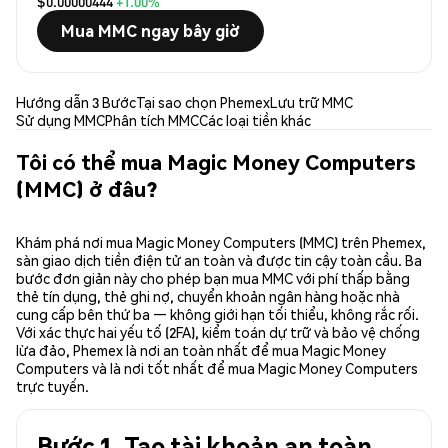
$0.00000444
+1.00%
Mua MMC ngay bây giờ
Hướng dẫn 3 Bước
Tại sao chọn Phemex
Lưu trữ MMC
Sử dụng MMC
Phân tích MMC
Các loại tiền khác
Tôi có thể mua Magic Money Computers
(MMC) ở đâu?
Khám phá nơi mua Magic Money Computers (MMC) trên Phemex,
sàn giao dịch tiền điện tử an toàn và được tin cậy toàn cầu. Ba
bước đơn giản này cho phép bạn mua MMC với phí thấp bằng
thẻ tín dụng, thẻ ghi nợ, chuyển khoản ngân hàng hoặc nhà
cung cấp bên thứ ba — không giới hạn tối thiểu, không rắc rối.
Với xác thực hai yếu tố (2FA), kiểm toán dự trữ và bảo vệ chống
lừa đảo, Phemex là nơi an toàn nhất để mua Magic Money
Computers và là nơi tốt nhất để mua Magic Money Computers
trực tuyến.
Bước 1. Tạo tài khoản an toàn