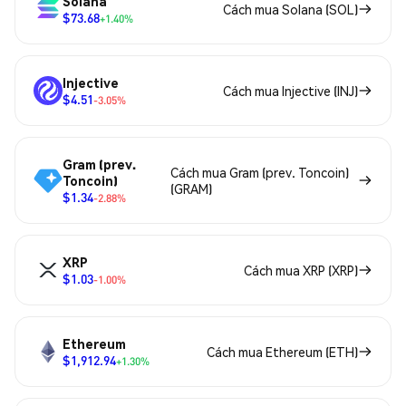
Solana
Cách mua Solana (SOL)
$73.68
+1.40%
Injective
Cách mua Injective (INJ)
$4.51
-3.05%
Gram (prev.
Cách mua Gram (prev. Toncoin)
Toncoin)
(GRAM)
$1.34
-2.88%
XRP
Cách mua XRP (XRP)
$1.03
-1.00%
Ethereum
Cách mua Ethereum (ETH)
$1,912.94
+1.30%