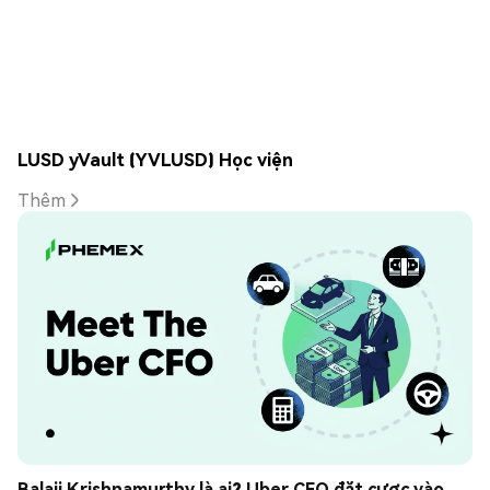
LUSD yVault (YVLUSD) Học viện
Thêm
Balaji Krishnamurthy là ai? Uber CFO đặt cược vào 