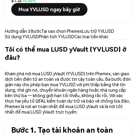
$1.24
+0.00%
Mua YVLUSD ngay bây giờ
Hướng dẫn 3 Bước
Tại sao chọn Phemex
Lưu trữ YVLUSD
Sử dụng YVLUSD
Phân tích YVLUSD
Các loại tiền khác
Tôi có thể mua LUSD yVault (YVLUSD) ở
đâu?
Khám phá nơi mua LUSD yVault (YVLUSD) trên Phemex, sàn giao
dịch tiền điện tử an toàn và được tin cậy toàn cầu. Ba bước đơn
giản này cho phép bạn mua YVLUSD với phí thấp bằng thẻ tín
dụng, thẻ ghi nợ, chuyển khoản ngân hàng hoặc nhà cung cấp
bên thứ ba — không giới hạn tối thiểu, không rắc rối. Với xác
thực hai yếu tố (2FA), kiểm toán dự trữ và bảo vệ chống lừa đảo,
Phemex là nơi an toàn nhất để mua LUSD yVault và là nơi tốt
nhất để mua LUSD yVault trực tuyến.
Bước 1. Tạo tài khoản an toàn