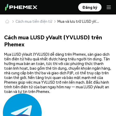
Đăng ký
Cách mua tiền điện tử
Mua và lưu trữ LUSD yVault (YVLUSD) an toàn
Cách mua LUSD yVault (YVLUSD) trên
Phemex
Mua LUSD yVault (YVLUSD) dễ dàng trên Phemex, sàn giao dịch
tiền điện tử hiệu quả nhất được hàng triệu người tin dùng. Tận
hưởng mua bán an toàn, tức thì với các phương thức thanh
toán linh hoạt, bao gồm thẻ tín dụng, chuyển khoản ngân hàng,
nhà cung cấp bên thứ ba và giao dịch P2P, có thể truy cập trên
toàn thế giới. Nền tảng trực quan và bảo mật mạnh mẽ của
Phemex giúp việc mua YVLUSD trở nên liền mạch. Bắt đầu hành
trình tiền điện tử của bạn ngay hôm nay — mua LUSD yVault an
toàn và tự tin trên Phemex.