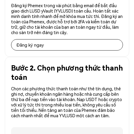
Đăng ký Phemex trong vài phút bằng email để bắt đầu
giao dịch LUSD yVault (YVLUSD) toàn cầu. Hoàn tất xác
minh danh tính nhanh để mở khóa mua tức thì. Đăng ký an
toàn của Phemex, được hỗ trợ bởi 2FA và kiểm toán dự
trữ, giữ cho tài khoản của bạn an toàn ngay từ đầu, làm
cho sàn trở nên đáng tin cậy.
Đăng ký ngay
Bước 2. Chọn phương thức thanh
toán
Chọn các phương thức thanh toán như thẻ tín dụng, thẻ
ghi nợ, chuyển khoản ngân hàng hoặc nhà cung cấp bên
thứ ba để nạp tiền vào tài khoản. Nạp USDT hoặc crypto
với xử lý tức thì trong nhiều loại tiền, không yêu cầu số
tiền tối thiểu. Nền tảng an toàn của Phemex đảm bảo
cách nhanh nhất để mua YVLUSD một cách an tâm.