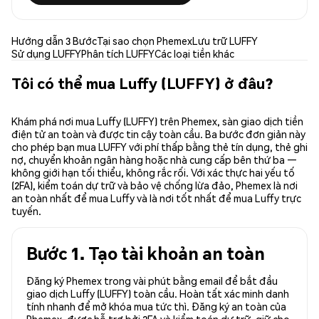
Hướng dẫn 3 Bước
Tại sao chọn Phemex
Lưu trữ LUFFY
Sử dụng LUFFY
Phân tích LUFFY
Các loại tiền khác
Tôi có thể mua Luffy (LUFFY) ở đâu?
Khám phá nơi mua Luffy (LUFFY) trên Phemex, sàn giao dịch tiền
điện tử an toàn và được tin cậy toàn cầu. Ba bước đơn giản này
cho phép bạn mua LUFFY với phí thấp bằng thẻ tín dụng, thẻ ghi
nợ, chuyển khoản ngân hàng hoặc nhà cung cấp bên thứ ba —
không giới hạn tối thiểu, không rắc rối. Với xác thực hai yếu tố
(2FA), kiểm toán dự trữ và bảo vệ chống lừa đảo, Phemex là nơi
an toàn nhất để mua Luffy và là nơi tốt nhất để mua Luffy trực
tuyến.
Bước 1. Tạo tài khoản an toàn
Đăng ký Phemex trong vài phút bằng email để bắt đầu
giao dịch Luffy (LUFFY) toàn cầu. Hoàn tất xác minh danh
tính nhanh để mở khóa mua tức thì. Đăng ký an toàn của