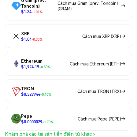
Gram (prev.
Cách mua Gram (prev. Toncoin)
Toncoin)
(GRAM)
$1.34
-1.01%
XRP
Cách mua XRP (XRP)
$1.04
-0.30%
Ethereum
Cách mua Ethereum (ETH)
$1,924.19
+0.50%
TRON
Cách mua TRON (TRX)
$0.329944
+0.10%
Pepe
Cách mua Pepe (PEPE)
$0.0000029
+1.70%
Khám phá các tài sản tiền điện tử khác >