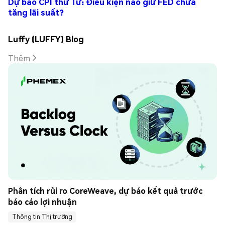
Dự báo CPI thứ Tư: Điều kiện nào giữ FED chưa
tăng lãi suất?
Luffy (LUFFY) Blog
Thêm
Phân tích rủi ro CoreWeave, dự báo kết quả trước 
báo cáo lợi nhuận
Thông tin Thị trường