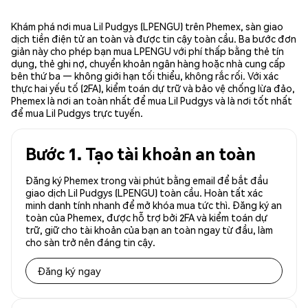
Khám phá nơi mua Lil Pudgys (LPENGU) trên Phemex, sàn giao
dịch tiền điện tử an toàn và được tin cậy toàn cầu. Ba bước đơn
giản này cho phép bạn mua LPENGU với phí thấp bằng thẻ tín
dụng, thẻ ghi nợ, chuyển khoản ngân hàng hoặc nhà cung cấp
bên thứ ba — không giới hạn tối thiểu, không rắc rối. Với xác
thực hai yếu tố (2FA), kiểm toán dự trữ và bảo vệ chống lừa đảo,
Phemex là nơi an toàn nhất để mua Lil Pudgys và là nơi tốt nhất
để mua Lil Pudgys trực tuyến.
Bước 1. Tạo tài khoản an toàn
Đăng ký Phemex trong vài phút bằng email để bắt đầu
giao dịch Lil Pudgys (LPENGU) toàn cầu. Hoàn tất xác
minh danh tính nhanh để mở khóa mua tức thì. Đăng ký an
toàn của Phemex, được hỗ trợ bởi 2FA và kiểm toán dự
trữ, giữ cho tài khoản của bạn an toàn ngay từ đầu, làm
cho sàn trở nên đáng tin cậy.
Đăng ký ngay