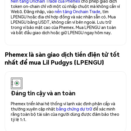
Nền tảng Onchain Trade của Phemex
cho phép giao dịch
token on-chain chỉ với một cú nhấp chuột mà không cần ví
Web3. Đăng nhập, vào
nền tảng Onchain Trade
, tìm
LPENGU hoặc địa chỉ hợp đồng và xác nhận sẵn có. Mua
LPENGU bằng USDT, không cần ví bên ngoài. Lưu trữ
trong ví bảo mật cao của Phemex. Mua LPENGU an toàn
và bắt đầu giao dịch hoặc giữ LPENGU ngay hôm nay.
Phemex là sàn giao dịch tiền điện tử tốt
nhất để mua Lil Pudgys (LPENGU)
Đáng tin cậy và an toàn
Phemex triển khai hệ thống ví lạnh xác định phân cấp và
thường xuyên cập nhật
bằng chứng dự trữ
để xác minh
rằng toàn bộ tài sản của người dùng được đảm bảo theo
tỷ lệ 1:1.