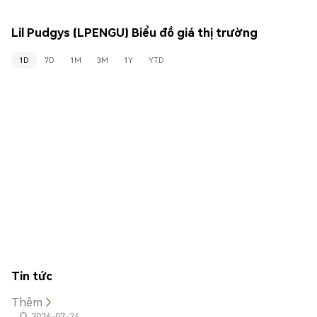
Lil Pudgys (LPENGU) Biểu đồ giá thị trường
1D
7D
1M
3M
1Y
YTD
Tin tức
Thêm
2026-07-24