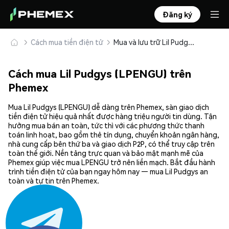
Đăng ký
Cách mua tiền điện tử
Mua và lưu trữ Lil Pudgys (LPENGU) an toàn
Cách mua Lil Pudgys (LPENGU) trên
Phemex
Mua Lil Pudgys (LPENGU) dễ dàng trên Phemex, sàn giao dịch
tiền điện tử hiệu quả nhất được hàng triệu người tin dùng. Tận
hưởng mua bán an toàn, tức thì với các phương thức thanh
toán linh hoạt, bao gồm thẻ tín dụng, chuyển khoản ngân hàng,
nhà cung cấp bên thứ ba và giao dịch P2P, có thể truy cập trên
toàn thế giới. Nền tảng trực quan và bảo mật mạnh mẽ của
Phemex giúp việc mua LPENGU trở nên liền mạch. Bắt đầu hành
trình tiền điện tử của bạn ngay hôm nay — mua Lil Pudgys an
toàn và tự tin trên Phemex.