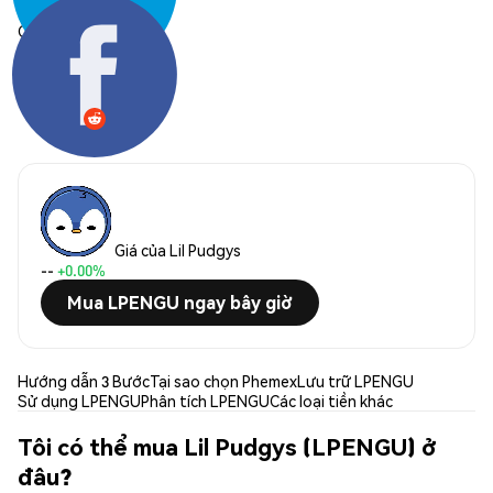
Chia sẻ:
Giá của Lil Pudgys
--
+0.00%
Mua LPENGU ngay bây giờ
Hướng dẫn 3 Bước
Tại sao chọn Phemex
Lưu trữ LPENGU
Sử dụng LPENGU
Phân tích LPENGU
Các loại tiền khác
Tôi có thể mua Lil Pudgys (LPENGU) ở
đâu?