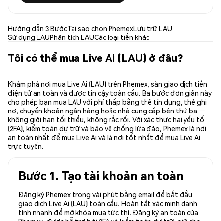
Hướng dẫn 3 Bước
Tại sao chọn Phemex
Lưu trữ LAU
Sử dụng LAU
Phân tích LAU
Các loại tiền khác
Tôi có thể mua Live Ai (LAU) ở đâu?
Khám phá nơi mua Live Ai (LAU) trên Phemex, sàn giao dịch tiền
điện tử an toàn và được tin cậy toàn cầu. Ba bước đơn giản này
cho phép bạn mua LAU với phí thấp bằng thẻ tín dụng, thẻ ghi
nợ, chuyển khoản ngân hàng hoặc nhà cung cấp bên thứ ba —
không giới hạn tối thiểu, không rắc rối. Với xác thực hai yếu tố
(2FA), kiểm toán dự trữ và bảo vệ chống lừa đảo, Phemex là nơi
an toàn nhất để mua Live Ai và là nơi tốt nhất để mua Live Ai
trực tuyến.
Bước 1. Tạo tài khoản an toàn
Đăng ký Phemex trong vài phút bằng email để bắt đầu
giao dịch Live Ai (LAU) toàn cầu. Hoàn tất xác minh danh
tính nhanh để mở khóa mua tức thì. Đăng ký an toàn của