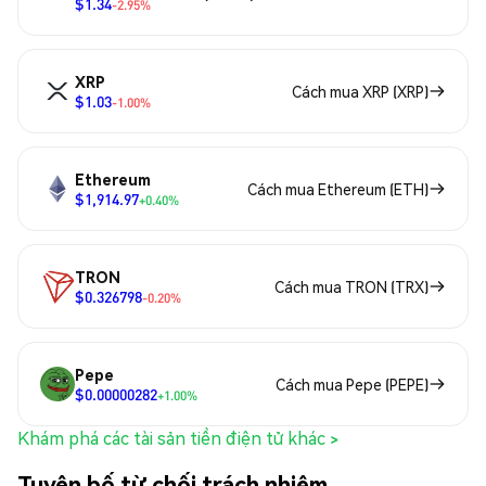
$1.34
-2.95%
XRP
Cách mua XRP (XRP)
$1.03
-1.00%
Ethereum
Cách mua Ethereum (ETH)
$1,914.97
+0.40%
TRON
Cách mua TRON (TRX)
$0.326798
-0.20%
Pepe
Cách mua Pepe (PEPE)
$0.00000282
+1.00%
Khám phá các tài sản tiền điện tử khác >
Tuyên bố từ chối trách nhiệm