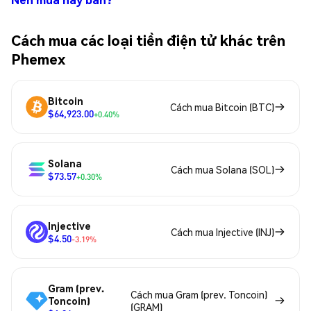
Cách mua các loại tiền điện tử khác trên
Phemex
Bitcoin
Cách mua Bitcoin (BTC)
$64,923.00
+0.40%
Solana
Cách mua Solana (SOL)
$73.57
+0.30%
Injective
Cách mua Injective (INJ)
$4.50
-3.19%
Gram (prev.
Cách mua Gram (prev. Toncoin)
Toncoin)
(GRAM)