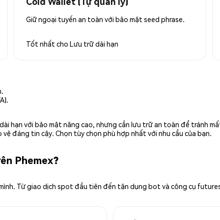
Cold Wallet (Tự quản lý)
Giữ ngoại tuyến an toàn với bảo mật seed phrase.
Tốt nhất cho
Lưu trữ dài hạn
n.
A).
rữ dài hạn với bảo mật nâng cao, nhưng cần lưu trữ an toàn để tránh m
 vệ đáng tin cậy. Chọn tùy chọn phù hợp nhất với nhu cầu của bạn.
trên Phemex?
 mình. Từ giao dịch spot đầu tiên đến tận dụng bot và công cụ future