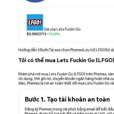
Giá của Lets Fuckin Go
$0.00023713
+12.69%
Hướng dẫn 3 Bước
Tại sao chọn Phemex
Lưu trữ LFGO
Sử d
Tôi có thể mua Lets Fuckin Go (LFGO
Khám phá nơi mua Lets Fuckin Go (LFGO) trên Phemex, sàn 
tín dụng, thẻ ghi nợ, chuyển khoản ngân hàng hoặc nhà cun
đảo, Phemex là nơi an toàn nhất để mua Lets Fuckin Go và 
Bước 1. Tạo tài khoản an toàn
Đăng ký Phemex trong vài phút bằng email để bắt đầu 
Phemex, được hỗ trợ bởi 2FA và kiểm toán dự trữ, giữ 