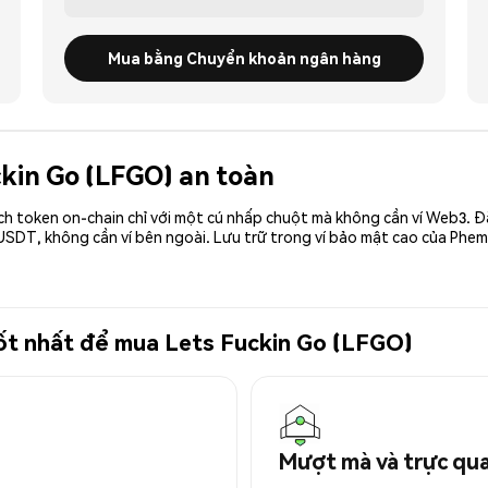
Mua bằng Chuyển khoản ngân hàng
ckin Go (LFGO) an toàn
ch token on-chain chỉ với một cú nhấp chuột mà không cần ví Web3. 
USDT, không cần ví bên ngoài. Lưu trữ trong ví bảo mật cao của Phem
 tốt nhất để mua Lets Fuckin Go (LFGO)
Mượt mà và trực qu