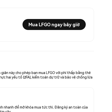
Mua LFGO ngay bây giờ
ơn giản này cho phép bạn mua LFGO với phí thấp bằng thẻ
hực hai yếu tố (2FA), kiểm toán dự trữ và bảo vệ chống lừa
ính nhanh để mở khóa mua tức thì. Đăng ký an toàn của
tin cậy.