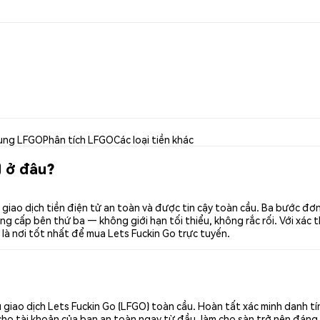
ụng LFGO
Phân tích LFGO
Các loại tiền khác
) ở đâu?
giao dịch tiền điện tử an toàn và được tin cậy toàn cầu. Ba bước đ
g cấp bên thứ ba — không giới hạn tối thiểu, không rắc rối. Với xác t
là nơi tốt nhất để mua Lets Fuckin Go trực tuyến.
giao dịch Lets Fuckin Go (LFGO) toàn cầu. Hoàn tất xác minh danh t
cho tài khoản của bạn an toàn ngay từ đầu, làm cho sàn trở nên đáng 