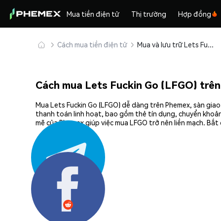
Mua tiền điện tử
Thị trường
Hợp đồng
Cách mua tiền điện tử
Mua và lưu trữ Lets Fuckin Go (LFGO) an toàn
Cách mua Lets Fuckin Go (LFGO) trê
Mua Lets Fuckin Go (LFGO) dễ dàng trên Phemex, sàn giao 
thanh toán linh hoạt, bao gồm thẻ tín dụng, chuyển khoản
mẽ của Phemex giúp việc mua LFGO trở nên liền mạch. Bắt 
Chia sẻ: