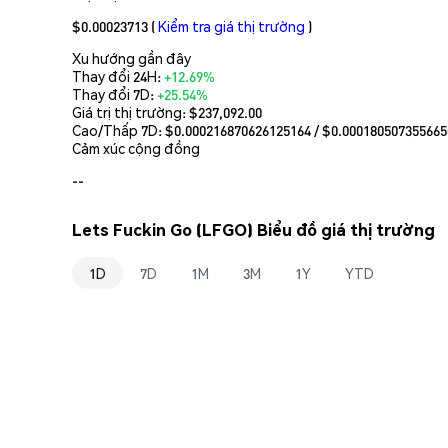
$0.00023713
(
Kiểm tra giá thị trường
)
Xu hướng gần đây
Thay đổi 24H:
+12.69%
Thay đổi 7D:
+25.54%
Giá trị thị trường:
$237,092.00
Cao/Thấp 7D: $
0.000216870626125164
/ $
0.000180507355665
Cảm xúc cộng đồng
--
Lets Fuckin Go (LFGO) Biểu đồ giá thị trường
1D
7D
1M
3M
1Y
YTD