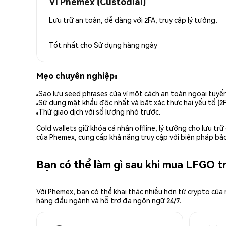
Ví Phemex (Custodial)
Lưu trữ an toàn, dễ dàng với 2FA, truy cập lý tưởng.
Tốt nhất cho
Sử dụng hàng ngày
Mẹo chuyên nghiệp:
Sao lưu seed phrases của ví một cách an toàn ngoại tuyế
Sử dụng mật khẩu độc nhất và bật xác thực hai yếu tố (2F
Thử giao dịch với số lượng nhỏ trước.
Cold wallets giữ khóa cá nhân offline, lý tưởng cho lưu t
của Phemex, cung cấp khả năng truy cập với biện pháp bảo
Bạn có thể làm gì sau khi mua LFGO 
Với Phemex, bạn có thể khai thác nhiều hơn từ crypto của
hàng đầu ngành và hỗ trợ đa ngôn ngữ 24/7.