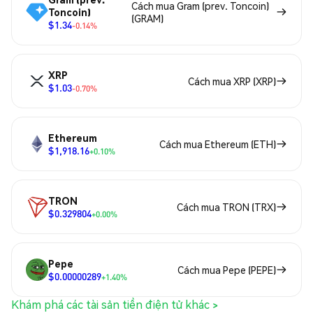
Cách mua Gram (prev. Toncoin)
Toncoin)
(GRAM)
$1.34
-0.14%
XRP
Cách mua XRP (XRP)
$1.03
-0.70%
Ethereum
Cách mua Ethereum (ETH)
$1,918.16
+0.10%
TRON
Cách mua TRON (TRX)
$0.329804
+0.00%
Pepe
Cách mua Pepe (PEPE)
$0.00000289
+1.40%
Khám phá các tài sản tiền điện tử khác >