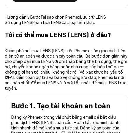
Hướng dẫn 3 Bước
Tại sao chọn Phemex
Lưu trữ LENS
Sử dụng LENS
Phân tích LENS
Các loại tiền khác
Tôi có thể mua LENS (LENS) ở đâu?
Khám phá nơi mua LENS (LENS) trên Phemex, sàn giao dịch tiền
điện tử an toàn và được tin cậy toàn cầu. Ba bước đơn giản này
cho phép bạn mua LENS với phí thấp bằng thẻ tín dụng, thẻ ghi
nợ, chuyển khoản ngân hàng hoặc nhà cung cấp bên thứ ba —
không giới hạn tối thiểu, không rắc rối. Với xác thực hai yếu tố
(2FA), kiểm toán dự trữ và bảo vệ chống lừa đảo, Phemex là nơi
an toàn nhất để mua LENS và là nơi tốt nhất để mua LENS trực
tuyến.
Bước 1. Tạo tài khoản an toàn
Đăng ký Phemex trong vài phút bằng email để bắt đầu
giao dịch LENS (LENS) toàn cầu. Hoàn tất xác minh danh
tính nhanh để mở khóa mua tức thì. Đăng ký an toàn của