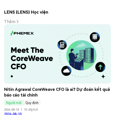
LENS (LENS) Học viện
Thêm
Nitin Agrawal CoreWeave CFO là ai? Dự đoán kết quả 
báo cáo tài chính
Người mới
Quy định
2026-08-10
|
15-20phút
2026-08-10