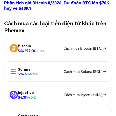
Phân tích giá Bitcoin 8/2026: Dự đoán BTC lên $70K
hay về $60K?
Cách mua các loại tiền điện tử khác trên
Phemex
Bitcoin
Cách mua Bitcoin (BTC)
$64,997.00
+0.30%
Solana
Cách mua Solana (SOL)
$76.68
+0.70%
Injective
Cách mua Injective (INJ)
$4.39
+0.09%
Gram (prev.