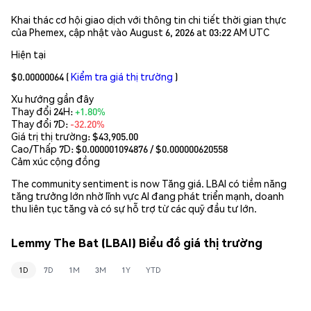
Khai thác cơ hội giao dịch với thông tin chi tiết thời gian thực
của Phemex, cập nhật vào August 6, 2026 at 03:22 AM UTC
Hiện tại
$0.00000064
(
Kiểm tra giá thị trường
)
Xu hướng gần đây
Thay đổi 24H:
+1.80%
Thay đổi 7D:
-32.20%
Giá trị thị trường:
$43,905.00
Cao/Thấp 7D: $
0.000001094876
/ $
0.000000620558
Cảm xúc cộng đồng
The community sentiment is now Tăng giá. LBAI có tiềm năng
tăng trưởng lớn nhờ lĩnh vực AI đang phát triển mạnh, doanh
thu liên tục tăng và có sự hỗ trợ từ các quỹ đầu tư lớn.
Lemmy The Bat (LBAI) Biểu đồ giá thị trường
1D
7D
1M
3M
1Y
YTD