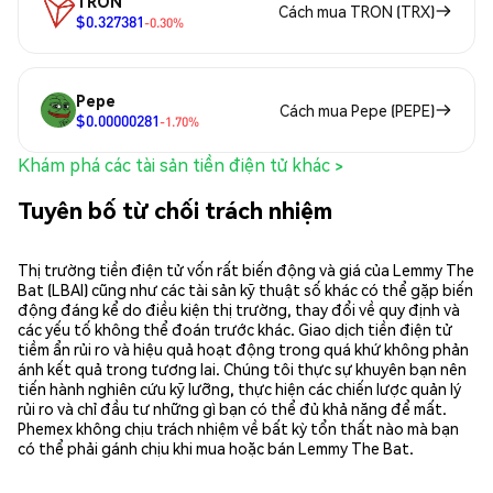
TRON
Cách mua TRON (TRX)
$0.327381
-0.30%
Pepe
Cách mua Pepe (PEPE)
$0.00000281
-1.70%
Khám phá các tài sản tiền điện tử khác >
Tuyên bố từ chối trách nhiệm
Thị trường tiền điện tử vốn rất biến động và giá của Lemmy The
Bat (LBAI) cũng như các tài sản kỹ thuật số khác có thể gặp biến
động đáng kể do điều kiện thị trường, thay đổi về quy định và
các yếu tố không thể đoán trước khác. Giao dịch tiền điện tử
tiềm ẩn rủi ro và hiệu quả hoạt động trong quá khứ không phản
ánh kết quả trong tương lai. Chúng tôi thực sự khuyên bạn nên
tiến hành nghiên cứu kỹ lưỡng, thực hiện các chiến lược quản lý
rủi ro và chỉ đầu tư những gì bạn có thể đủ khả năng để mất.
Phemex không chịu trách nhiệm về bất kỳ tổn thất nào mà bạn
có thể phải gánh chịu khi mua hoặc bán Lemmy The Bat.