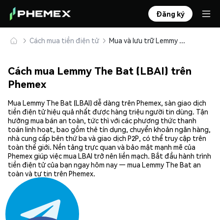
Đăng ký
Cách mua tiền điện tử
Mua và lưu trữ Lemmy The Bat (LBAI) an toàn
Cách mua Lemmy The Bat (LBAI) trên
Phemex
Mua Lemmy The Bat (LBAI) dễ dàng trên Phemex, sàn giao dịch
tiền điện tử hiệu quả nhất được hàng triệu người tin dùng. Tận
hưởng mua bán an toàn, tức thì với các phương thức thanh
toán linh hoạt, bao gồm thẻ tín dụng, chuyển khoản ngân hàng,
nhà cung cấp bên thứ ba và giao dịch P2P, có thể truy cập trên
toàn thế giới. Nền tảng trực quan và bảo mật mạnh mẽ của
Phemex giúp việc mua LBAI trở nên liền mạch. Bắt đầu hành trình
tiền điện tử của bạn ngay hôm nay — mua Lemmy The Bat an
toàn và tự tin trên Phemex.