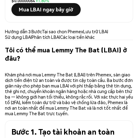
$0.00000064
+1.80%
Mua LBAI ngay bây giờ
Hướng dẫn 3 Bước
Tại sao chọn Phemex
Lưu trữ LBAI
Sử dụng LBAI
Phân tích LBAI
Các loại tiền khác
Tôi có thể mua Lemmy The Bat (LBAI) ở
đâu?
Khám phá nơi mua Lemmy The Bat (LBAI) trên Phemex, sàn giao
dịch tiền điện tử an toàn và được tin cậy toàn cầu. Ba bước đơn
giản này cho phép bạn mua LBAI với phí thấp bằng thẻ tín dụng,
thẻ ghi nợ, chuyển khoản ngân hàng hoặc nhà cung cấp bên thứ
ba — không giới hạn tối thiểu, không rắc rối. Với xác thực hai yếu
tố (2FA), kiểm toán dự trữ và bảo vệ chống lừa đảo, Phemex là
nơi an toàn nhất để mua Lemmy The Bat và là nơi tốt nhất để
mua Lemmy The Bat trực tuyến.
Bước 1. Tạo tài khoản an toàn