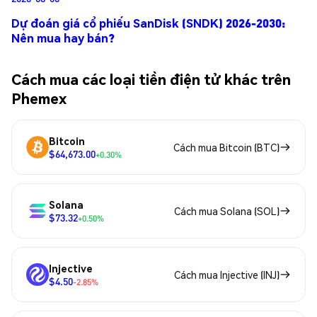
Dự đoán giá cổ phiếu SanDisk (SNDK) 2026-2030:
Nên mua hay bán?
Cách mua các loại tiền điện tử khác trên
Phemex
Bitcoin
Cách mua Bitcoin (BTC)
$64,673.00
+0.30%
Solana
Cách mua Solana (SOL)
$73.32
+0.50%
Injective
Cách mua Injective (INJ)
$4.50
-2.85%