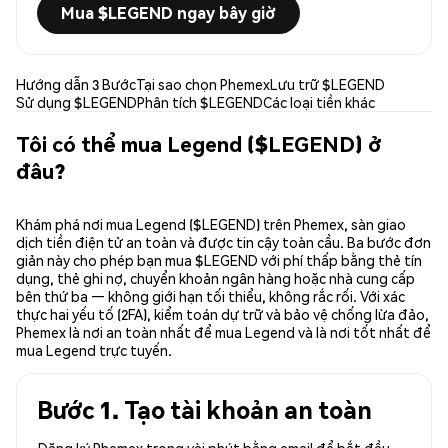
Mua $LEGEND ngay bây giờ
Hướng dẫn 3 Bước
Tại sao chọn Phemex
Lưu trữ $LEGEND
Sử dụng $LEGEND
Phân tích $LEGEND
Các loại tiền khác
Tôi có thể mua Legend ($LEGEND) ở
đâu?
Khám phá nơi mua Legend ($LEGEND) trên Phemex, sàn giao
dịch tiền điện tử an toàn và được tin cậy toàn cầu. Ba bước đơn
giản này cho phép bạn mua $LEGEND với phí thấp bằng thẻ tín
dụng, thẻ ghi nợ, chuyển khoản ngân hàng hoặc nhà cung cấp
bên thứ ba — không giới hạn tối thiểu, không rắc rối. Với xác
thực hai yếu tố (2FA), kiểm toán dự trữ và bảo vệ chống lừa đảo,
Phemex là nơi an toàn nhất để mua Legend và là nơi tốt nhất để
mua Legend trực tuyến.
Bước 1. Tạo tài khoản an toàn