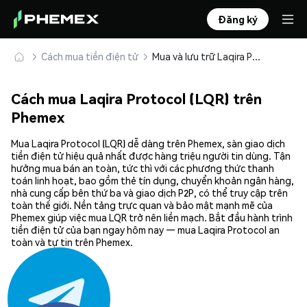
Đăng ký
Cách mua tiền điện tử
Mua và lưu trữ Laqira Protocol (LQR) an toàn
Cách mua Laqira Protocol (LQR) trên
Phemex
Mua Laqira Protocol (LQR) dễ dàng trên Phemex, sàn giao dịch
tiền điện tử hiệu quả nhất được hàng triệu người tin dùng. Tận
hưởng mua bán an toàn, tức thì với các phương thức thanh
toán linh hoạt, bao gồm thẻ tín dụng, chuyển khoản ngân hàng,
nhà cung cấp bên thứ ba và giao dịch P2P, có thể truy cập trên
toàn thế giới. Nền tảng trực quan và bảo mật mạnh mẽ của
Phemex giúp việc mua LQR trở nên liền mạch. Bắt đầu hành trình
tiền điện tử của bạn ngay hôm nay — mua Laqira Protocol an
toàn và tự tin trên Phemex.