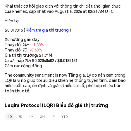
Khai thác cơ hội giao dịch với thông tin chi tiết thời gian thực
của Phemex, cập nhật vào August 6, 2026 at 02:36 AM UTC
Hiện tại
$0.019315
(
Kiểm tra giá thị trường
)
Xu hướng gần đây
Thay đổi 24H:
-1.30%
Thay đổi 7D:
-0.60%
Giá trị thị trường:
$1.71M
Cao/Thấp 7D: $
0.02040602
/ $
0.0185131
Cảm xúc cộng đồng
The community sentiment is now Tăng giá. Lý do nên xem trọng
LQR là vì nó giúp tối ưu điều khiển hệ thống tuyến tính, đảm bảo
hiệu suất cao, ổn định và giảm thiểu sai số, phù hợp nhiều bài
toán thực tế.
Laqira Protocol (LQR) Biểu đồ giá thị trường
1D
7D
1M
3M
1Y
YTD