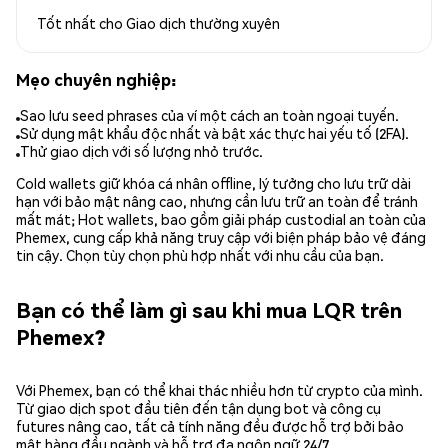
Tốt nhất cho
Giao dịch thường xuyên
Mẹo chuyên nghiệp:
Sao lưu seed phrases của ví một cách an toàn ngoại tuyến.
Sử dụng mật khẩu độc nhất và bật xác thực hai yếu tố (2FA).
Thử giao dịch với số lượng nhỏ trước.
Cold wallets giữ khóa cá nhân offline, lý tưởng cho lưu trữ dài
hạn với bảo mật nâng cao, nhưng cần lưu trữ an toàn để tránh
mất mát; Hot wallets, bao gồm giải pháp custodial an toàn của
Phemex, cung cấp khả năng truy cập với biện pháp bảo vệ đáng
tin cậy. Chọn tùy chọn phù hợp nhất với nhu cầu của bạn.
Bạn có thể làm gì sau khi mua LQR trên
Phemex?
Với Phemex, bạn có thể khai thác nhiều hơn từ crypto của mình.
Từ giao dịch spot đầu tiên đến tận dụng bot và công cụ
futures nâng cao, tất cả tính năng đều được hỗ trợ bởi bảo
mật hàng đầu ngành và hỗ trợ đa ngôn ngữ 24/7.