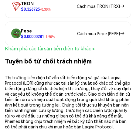
TRON
Cách mua TRON (TRX)
$0.326725
-0.30%
Pepe
Cách mua Pepe (PEPE)
$0.00000281
-1.90%
Khám phá các tài sản tiền điện tử khác >
Tuyên bố từ chối trách nhiệm
Thị trường tiền điện tử vốn rất biến động và giá của Laqira
Protocol (LQR) cũng như các tài sản kỹ thuật số khác có thể gặp
biến động đáng kể do điều kiện thị trường, thay đổi về quy định
và các yếu tố không thể đoán trước khác. Giao dịch tiền điện tử
tiềm ẩn rủi ro và hiệu quả hoạt động trong quá khứ không phản
ánh kết quả trong tương lai. Chúng tôi thực sự khuyên bạn nên
tiến hành nghiên cứu kỹ lưỡng, thực hiện các chiến lược quản lý
rủi ro và chỉ đầu tư những gì bạn có thể đủ khả năng để mất.
Phemex không chịu trách nhiệm về bất kỳ tổn thất nào mà bạn
có thể phải gánh chịu khi mua hoặc bán Laqira Protocol.