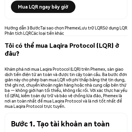
Mua LQR ngay bây giờ
Hướng dẫn 3 Bước
Tại sao chọn Phemex
Lưu trữ LQR
Sử dụng LQR
Phân tích LQR
Các loại tiền khác
Tôi có thể mua Laqira Protocol (LQR) ở
đâu?
Khám phá nơi mua Laqira Protocol (LQR) trên Phemex, sàn giao
dịch tiền điện tử an toàn và được tin cậy toàn cầu. Ba bước đơn
giản này cho phép bạn mua LQR với phí thấp bằng thẻ tín dụng,
thẻ ghi nợ, chuyển khoản ngân hàng hoặc nhà cung cấp bên thứ
ba — không giới hạn tối thiểu, không rắc rối. Với xác thực hai yếu
tố (2FA), kiểm toán dự trữ và bảo vệ chống lừa đảo, Phemex là
nơi an toàn nhất để mua Laqira Protocol và là nơi tốt nhất để
mua Laqira Protocol trực tuyến.
Bước 1. Tạo tài khoản an toàn