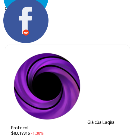
Chia sẻ:
Giá của Laqira
Protocol
$0.019315
-1.30%