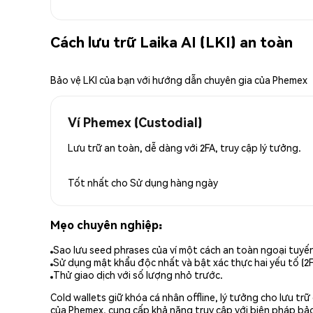
Cách lưu trữ Laika AI (LKI) an toàn
Bảo vệ LKI của bạn với hướng dẫn chuyên gia của Phemex
Ví Phemex (Custodial)
Lưu trữ an toàn, dễ dàng với 2FA, truy cập lý tưởng.
Tốt nhất cho
Sử dụng hàng ngày
Mẹo chuyên nghiệp:
Sao lưu seed phrases của ví một cách an toàn ngoại tuyế
Sử dụng mật khẩu độc nhất và bật xác thực hai yếu tố (2F
Thử giao dịch với số lượng nhỏ trước.
Cold wallets giữ khóa cá nhân offline, lý tưởng cho lưu t
của Phemex, cung cấp khả năng truy cập với biện pháp bảo