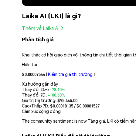
Laika AI (LKI) là gì?
Thêm về Laika AI
Phân tích giá
Khai thác cơ hội giao dịch với thông tin chi tiết thời gia
Hiện tại
$0.00009544
(
Kiểm tra giá thị trường
)
Xu hướng gần đây
Thay đổi 24H:
+78.10%
Thay đổi 7D:
+108.60%
Giá trị thị trường:
$95,445.00
Cao/Thấp 7D: $
0.00018135
/ $
0.00001527
Cảm xúc cộng đồng
The community sentiment is now Tăng giá. LKI có tiềm nă
Laika AI (LKI) Biểu đồ giá thị trường