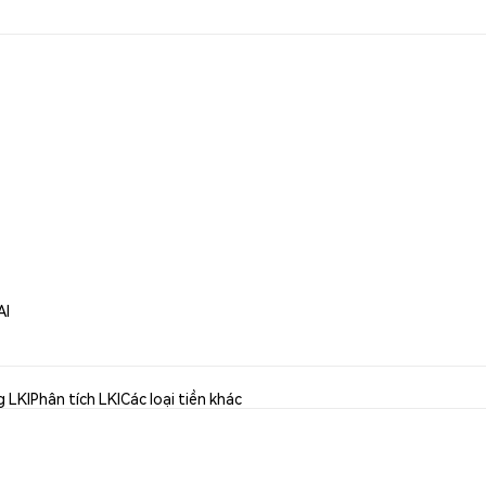
AI
 LKI
Phân tích LKI
Các loại tiền khác