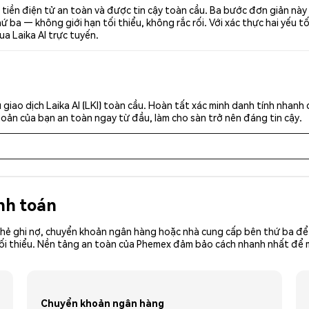
h tiền điện tử an toàn và được tin cậy toàn cầu. Ba bước đơn giản nà
ba — không giới hạn tối thiểu, không rắc rối. Với xác thực hai yếu t
ua Laika AI trực tuyến.
giao dịch Laika AI (LKI) toàn cầu. Hoàn tất xác minh danh tính nhanh
khoản của bạn an toàn ngay từ đầu, làm cho sàn trở nên đáng tin cậy.
nh toán
hẻ ghi nợ, chuyển khoản ngân hàng hoặc nhà cung cấp bên thứ ba để 
ền tối thiểu. Nền tảng an toàn của Phemex đảm bảo cách nhanh nhất để
Chuyển khoản ngân hàng