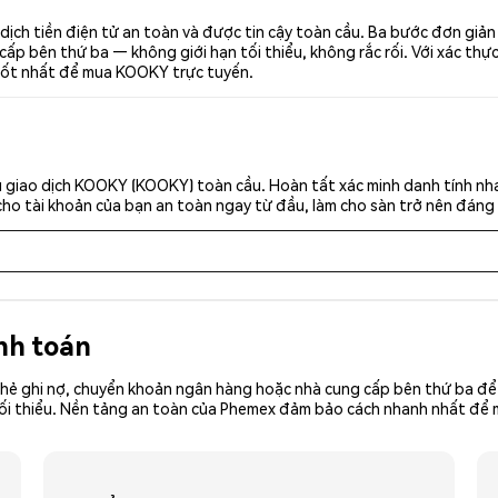
ch tiền điện tử an toàn và được tin cậy toàn cầu. Ba bước đơn giả
p bên thứ ba — không giới hạn tối thiểu, không rắc rối. Với xác thực 
 tốt nhất để mua KOOKY trực tuyến.
 giao dịch KOOKY (KOOKY) toàn cầu. Hoàn tất xác minh danh tính nh
cho tài khoản của bạn an toàn ngay từ đầu, làm cho sàn trở nên đáng 
nh toán
hẻ ghi nợ, chuyển khoản ngân hàng hoặc nhà cung cấp bên thứ ba để 
iền tối thiểu. Nền tảng an toàn của Phemex đảm bảo cách nhanh nhất 