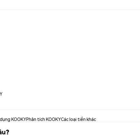
KY
 dụng KOOKY
Phân tích KOOKY
Các loại tiền khác
âu?