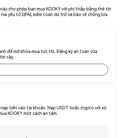
n này cho phép bạn mua KOOKY với phí thấp bằng thẻ tín
hai yếu tố (2FA), kiểm toán dự trữ và bảo vệ chống lừa
anh để mở khóa mua tức thì. Đăng ký an toàn của
tin cậy.
nạp tiền vào tài khoản. Nạp USDT hoặc crypto với xử
để mua KOOKY một cách an tâm.