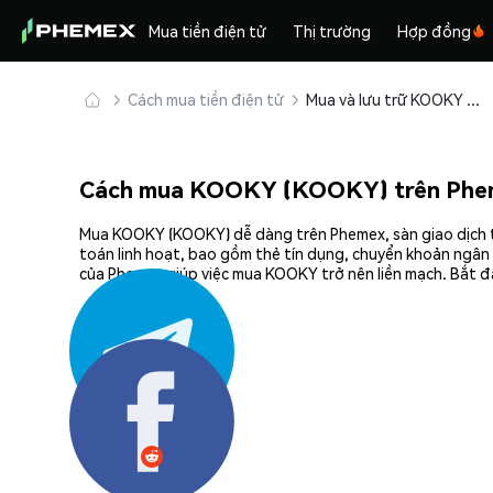
Mua tiền điện tử
Thị trường
Hợp đồng
Cách mua tiền điện tử
Mua và lưu trữ KOOKY (KOOKY) an toàn
Cách mua KOOKY (KOOKY) trên Phe
Mua KOOKY (KOOKY) dễ dàng trên Phemex, sàn giao dịch ti
toán linh hoạt, bao gồm thẻ tín dụng, chuyển khoản ngân 
của Phemex giúp việc mua KOOKY trở nên liền mạch. Bắt đ
Chia sẻ: