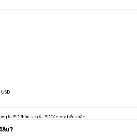
ri USD
ụng KUSD
Phân tích KUSD
Các loại tiền khác
 đâu?