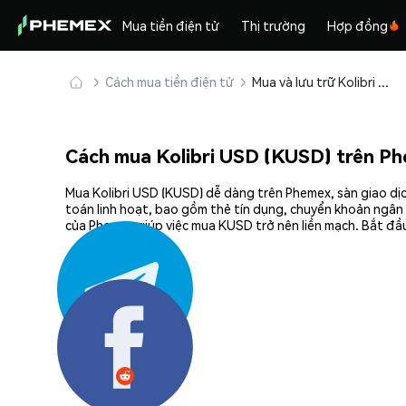
Mua tiền điện tử
Thị trường
Hợp đồng
Cách mua tiền điện tử
Mua và lưu trữ Kolibri USD (KUSD) an toàn
Cách mua Kolibri USD (KUSD) trên P
Mua Kolibri USD (KUSD) dễ dàng trên Phemex, sàn giao dịc
toán linh hoạt, bao gồm thẻ tín dụng, chuyển khoản ngân 
của Phemex giúp việc mua KUSD trở nên liền mạch. Bắt đầu
Chia sẻ: