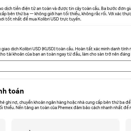
o dịch tiền điện tử an toàn và được tin cậy toàn cầu. Ba bước đơn g
p bên thứ ba — không giới hạn tối thiểu, không rắc rối. Với xác thực 
nơi tốt nhất để mua Kolibri USD trực tuyến.
giao dịch Kolibri USD (KUSD) toàn cầu. Hoàn tất xác minh danh tính
cho tài khoản của bạn an toàn ngay từ đầu, làm cho sàn trở nên đáng 
nh toán
hẻ ghi nợ, chuyển khoản ngân hàng hoặc nhà cung cấp bên thứ ba để 
iền tối thiểu. Nền tảng an toàn của Phemex đảm bảo cách nhanh nhất đ