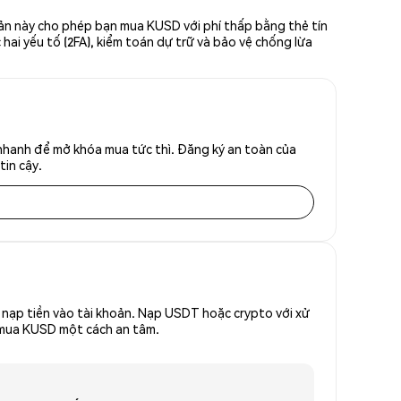
iản này cho phép bạn mua KUSD với phí thấp bằng thẻ tín
hai yếu tố (2FA), kiểm toán dự trữ và bảo vệ chống lừa
 nhanh để mở khóa mua tức thì. Đăng ký an toàn của
tin cậy.
nạp tiền vào tài khoản. Nạp USDT hoặc crypto với xử
ể mua KUSD một cách an tâm.