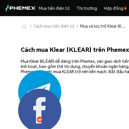
Mua tiền điện tử
Thị trường
Hợp đồng
Cách mua tiền điện tử
Mua và lưu trữ Klear (KLEAR) an toàn
Cách mua Klear (KLEAR) trên Phemex
Mua Klear (KLEAR) dễ dàng trên Phemex, sàn giao dịch tiề
linh hoạt, bao gồm thẻ tín dụng, chuyển khoản ngân hàng,
Phemex giúp việc mua KLEAR trở nên liền mạch. Bắt đầu hà
Chia sẻ: