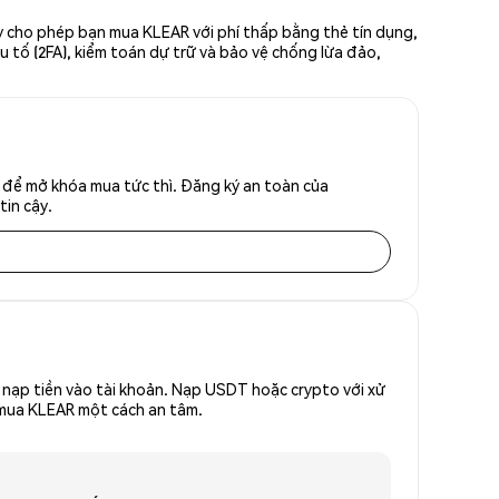
ày cho phép bạn mua KLEAR với phí thấp bằng thẻ tín dụng,
u tố (2FA), kiểm toán dự trữ và bảo vệ chống lừa đảo,
 để mở khóa mua tức thì. Đăng ký an toàn của
tin cậy.
nạp tiền vào tài khoản. Nạp USDT hoặc crypto với xử
ể mua KLEAR một cách an tâm.