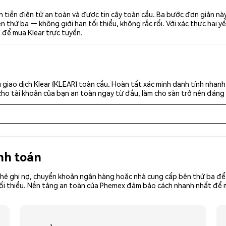
h tiền điện tử an toàn và được tin cậy toàn cầu. Ba bước đơn giản n
thứ ba — không giới hạn tối thiểu, không rắc rối. Với xác thực hai yế
t để mua Klear trực tuyến.
giao dịch Klear (KLEAR) toàn cầu. Hoàn tất xác minh danh tính nhanh
cho tài khoản của bạn an toàn ngay từ đầu, làm cho sàn trở nên đáng 
nh toán
hẻ ghi nợ, chuyển khoản ngân hàng hoặc nhà cung cấp bên thứ ba để 
iền tối thiểu. Nền tảng an toàn của Phemex đảm bảo cách nhanh nhất đ