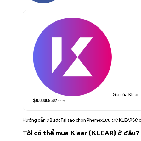
Giá của Klear
$0.00008507
--%
Hướng dẫn 3 Bước
Tại sao chọn Phemex
Lưu trữ KLEAR
Sử 
Tôi có thể mua Klear (KLEAR) ở đâu?