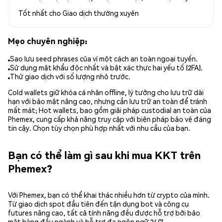
Tốt nhất cho
Giao dịch thường xuyên
Mẹo chuyên nghiệp:
Sao lưu seed phrases của ví một cách an toàn ngoại tuyến.
Sử dụng mật khẩu độc nhất và bật xác thực hai yếu tố (2FA).
Thử giao dịch với số lượng nhỏ trước.
Cold wallets giữ khóa cá nhân offline, lý tưởng cho lưu trữ dài
hạn với bảo mật nâng cao, nhưng cần lưu trữ an toàn để tránh
mất mát; Hot wallets, bao gồm giải pháp custodial an toàn của
Phemex, cung cấp khả năng truy cập với biện pháp bảo vệ đáng
tin cậy. Chọn tùy chọn phù hợp nhất với nhu cầu của bạn.
Bạn có thể làm gì sau khi mua KKT trên
Phemex?
Với Phemex, bạn có thể khai thác nhiều hơn từ crypto của mình.
Từ giao dịch spot đầu tiên đến tận dụng bot và công cụ
futures nâng cao, tất cả tính năng đều được hỗ trợ bởi bảo
mật hàng đầu ngành và hỗ trợ đa ngôn ngữ 24/7.