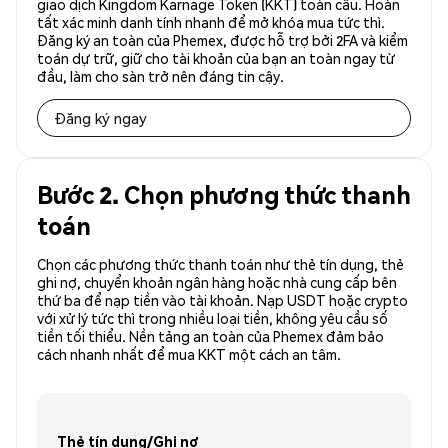
giao dịch Kingdom Karnage Token (KKT) toàn cầu. Hoàn
tất xác minh danh tính nhanh để mở khóa mua tức thì.
Đăng ký an toàn của Phemex, được hỗ trợ bởi 2FA và kiểm
toán dự trữ, giữ cho tài khoản của bạn an toàn ngay từ
đầu, làm cho sàn trở nên đáng tin cậy.
Đăng ký ngay
Bước 2. Chọn phương thức thanh
toán
Chọn các phương thức thanh toán như thẻ tín dụng, thẻ
ghi nợ, chuyển khoản ngân hàng hoặc nhà cung cấp bên
thứ ba để nạp tiền vào tài khoản. Nạp USDT hoặc crypto
với xử lý tức thì trong nhiều loại tiền, không yêu cầu số
tiền tối thiểu. Nền tảng an toàn của Phemex đảm bảo
cách nhanh nhất để mua KKT một cách an tâm.
Thẻ tín dụng/Ghi nợ