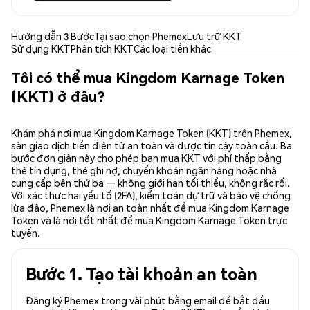
Hướng dẫn 3 Bước
Tại sao chọn Phemex
Lưu trữ KKT
Sử dụng KKT
Phân tích KKT
Các loại tiền khác
Tôi có thể mua Kingdom Karnage Token
(KKT) ở đâu?
Khám phá nơi mua Kingdom Karnage Token (KKT) trên Phemex,
sàn giao dịch tiền điện tử an toàn và được tin cậy toàn cầu. Ba
bước đơn giản này cho phép bạn mua KKT với phí thấp bằng
thẻ tín dụng, thẻ ghi nợ, chuyển khoản ngân hàng hoặc nhà
cung cấp bên thứ ba — không giới hạn tối thiểu, không rắc rối.
Với xác thực hai yếu tố (2FA), kiểm toán dự trữ và bảo vệ chống
lừa đảo, Phemex là nơi an toàn nhất để mua Kingdom Karnage
Token và là nơi tốt nhất để mua Kingdom Karnage Token trực
tuyến.
Bước 1. Tạo tài khoản an toàn
Đăng ký Phemex trong vài phút bằng email để bắt đầu