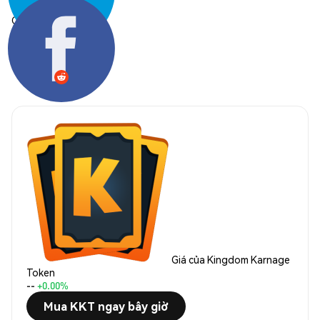
Chia sẻ:
Giá của Kingdom Karnage
Token
--
+0.00%
Mua KKT ngay bây giờ