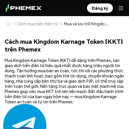
Đăng ký
Cách mua tiền điện tử
Mua và lưu trữ Kingdom Karnage Token (KKT) an toàn
Cách mua Kingdom Karnage Token (KKT)
trên Phemex
Mua Kingdom Karnage Token (KKT) dễ dàng trên Phemex, sàn
giao dịch tiền điện tử hiệu quả nhất được hàng triệu người tin
dùng. Tận hưởng mua bán an toàn, tức thì với các phương thức
thanh toán linh hoạt, bao gồm thẻ tín dụng, chuyển khoản ngân
hàng, nhà cung cấp bên thứ ba và giao dịch P2P, có thể truy cập
trên toàn thế giới. Nền tảng trực quan và bảo mật mạnh mẽ của
Phemex giúp việc mua KKT trở nên liền mạch. Bắt đầu hành trình
tiền điện tử của bạn ngay hôm nay — mua Kingdom Karnage
Token an toàn và tự tin trên Phemex.