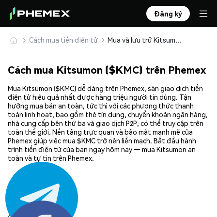
Đăng ký
Cách mua tiền điện tử
Mua và lưu trữ Kitsumon ($KMC) an toàn
Cách mua Kitsumon ($KMC) trên Phemex
Mua Kitsumon ($KMC) dễ dàng trên Phemex, sàn giao dịch tiền
điện tử hiệu quả nhất được hàng triệu người tin dùng. Tận
hưởng mua bán an toàn, tức thì với các phương thức thanh
toán linh hoạt, bao gồm thẻ tín dụng, chuyển khoản ngân hàng,
nhà cung cấp bên thứ ba và giao dịch P2P, có thể truy cập trên
toàn thế giới. Nền tảng trực quan và bảo mật mạnh mẽ của
Phemex giúp việc mua $KMC trở nên liền mạch. Bắt đầu hành
trình tiền điện tử của bạn ngay hôm nay — mua Kitsumon an
toàn và tự tin trên Phemex.