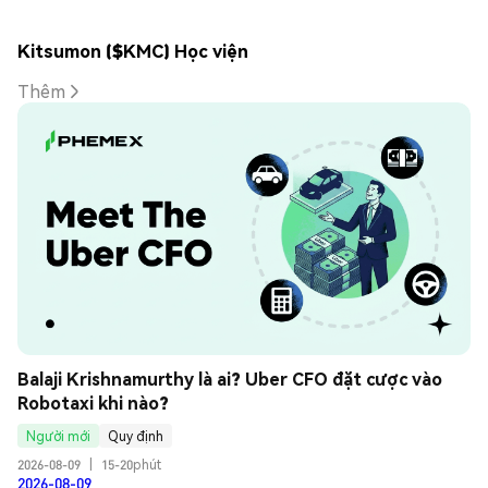
Kitsumon ($KMC) Học viện
Thêm
Balaji Krishnamurthy là ai? Uber CFO đặt cược vào 
Robotaxi khi nào?
Người mới
Quy định
2026-08-09
|
15-20phút
2026-08-09