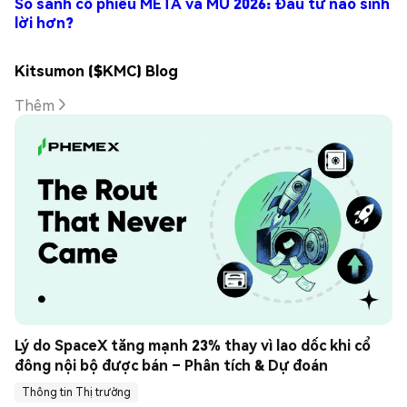
So sánh cổ phiếu META và MU 2026: Đầu tư nào sinh
lời hơn?
Kitsumon ($KMC) Blog
Thêm
Lý do SpaceX tăng mạnh 23% thay vì lao dốc khi cổ 
đông nội bộ được bán – Phân tích & Dự đoán
Thông tin Thị trường