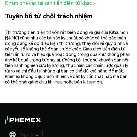
Khám phá các tài sản tiền điện tử khác >
Tuyên bố từ chối trách nhiệm
Thị trường tiền điện tử vốn rất biến động và giá của Kitsumon
($KMC) cũng như các tài sản kỹ thuật số khác có thể gặp biến
động đáng kể do điều kiện thị trường, thay đổi về quy định và
các yếu tố không thể đoán trước khác. Giao dịch tiền điện tử
tiềm ẩn rủi ro và hiệu quả hoạt động trong quá khứ không phản
ánh kết quả trong tương lai. Chúng tôi thực sự khuyên bạn nên
tiến hành nghiên cứu kỹ lưỡng, thực hiện các chiến lược quản lý
rủi ro và chỉ đầu tư những gì bạn có thể đủ khả năng để mất.
Phemex không chịu trách nhiệm về bất kỳ tổn thất nào mà bạn
có thể phải gánh chịu khi mua hoặc bán Kitsumon.
tiếng Việt
