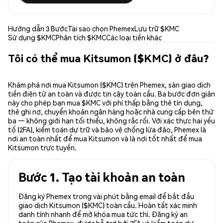
Hướng dẫn 3 Bước
Tại sao chọn Phemex
Lưu trữ $KMC
Sử dụng $KMC
Phân tích $KMC
Các loại tiền khác
Tôi có thể mua Kitsumon ($KMC) ở đâu?
Khám phá nơi mua Kitsumon ($KMC) trên Phemex, sàn giao dịch
tiền điện tử an toàn và được tin cậy toàn cầu. Ba bước đơn giản
này cho phép bạn mua $KMC với phí thấp bằng thẻ tín dụng,
thẻ ghi nợ, chuyển khoản ngân hàng hoặc nhà cung cấp bên thứ
ba — không giới hạn tối thiểu, không rắc rối. Với xác thực hai yếu
tố (2FA), kiểm toán dự trữ và bảo vệ chống lừa đảo, Phemex là
nơi an toàn nhất để mua Kitsumon và là nơi tốt nhất để mua
Kitsumon trực tuyến.
Bước 1. Tạo tài khoản an toàn
Đăng ký Phemex trong vài phút bằng email để bắt đầu
giao dịch Kitsumon ($KMC) toàn cầu. Hoàn tất xác minh
danh tính nhanh để mở khóa mua tức thì. Đăng ký an