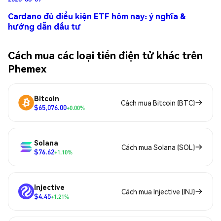
Cardano đủ điều kiện ETF hôm nay: ý nghĩa &
hướng dẫn đầu tư
Cách mua các loại tiền điện tử khác trên
Phemex
Bitcoin
Cách mua Bitcoin (BTC)
$65,076.00
+0.00%
Solana
Cách mua Solana (SOL)
$76.62
+1.10%
Injective
Cách mua Injective (INJ)
$4.45
+1.21%