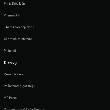
Phí & Điều kiện
Phemex API
Tham khảo hợp đồng
Xác minh chính thức
Phản hồi
Dịch vụ
Rewards Hub
Phần thưởng giới thiệu
VIP Portal
Chương trình VIP của Phemex