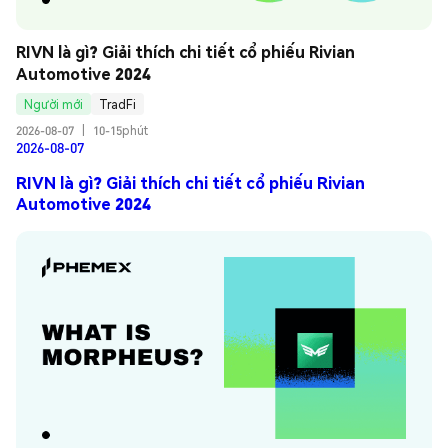
RIVN là gì? Giải thích chi tiết cổ phiếu Rivian 
Automotive 2024
Người mới
TradFi
2026-08-07
|
10-15phút
2026-08-07
RIVN là gì? Giải thích chi tiết cổ phiếu Rivian
Automotive 2024