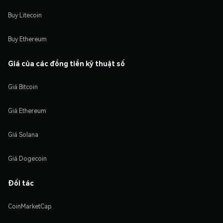
Buy Litecoin
Buy Ethereum
Giá của các đồng tiền kỹ thuật số
Giá Bitcoin
Giá Ethereum
Giá Solana
Giá Dogecoin
Đối tác
CoinMarketCap