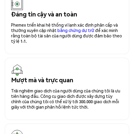
Đáng tin cậy và an toàn
Phemex triển khai hệ thống ví lạnh xác định phân cấp và
thường xuyên cập nhật
bằng chứng dự trữ
để xác minh
rằng toàn bộ tài sản của người dùng được đảm bảo theo
tỷ lệ 1:1.
Mượt mà và trực quan
Trải nghiệm giao dịch của người dùng của chúng tôi là ưu
tiên hàng đầu. Công cụ giao dịch được xây dựng tùy
chỉnh của chúng tôi có thể xử lý tới 300.000 giao dịch mỗi
giây với thời gian phản hồi lệnh tức thời.