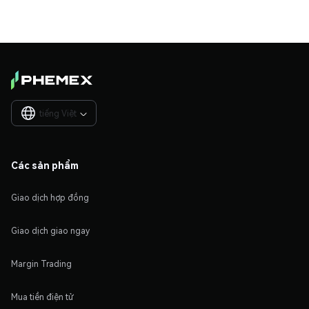
tiếng Việt

Các sản phẩm
Giao dịch hợp đồng
Giao dịch giao ngay
Margin Trading
Mua tiền điện tử