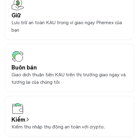
Giữ
Lưu trữ an toàn KAU trong ví giao ngay Phemex của
bạn
Buôn bán
Giao dịch thuận tiện KAU trên thị trường giao ngay và
tương lai của chúng tôi
Kiếm
Kiếm thu nhập thụ động an toàn với crypto.