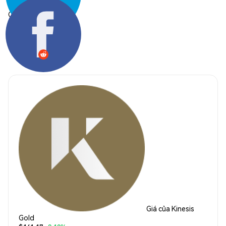
Chia sẻ:
Giá của Kinesis
Gold