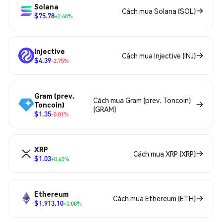
Solana
Cách mua Solana (SOL)
$75.78
+2.60%
Injective
Cách mua Injective (INJ)
$4.39
-2.75%
Gram (prev.
Cách mua Gram (prev. Toncoin)
Toncoin)
(GRAM)
$1.35
-0.01%
XRP
Cách mua XRP (XRP)
$1.03
+0.40%
Ethereum
Cách mua Ethereum (ETH)
$1,913.10
+0.00%