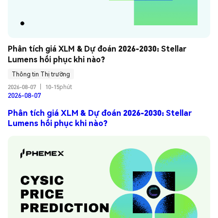
Phân tích giá XLM & Dự đoán 2026-2030: Stellar 
Lumens hồi phục khi nào?
Thông tin Thị trường
2026-08-07
|
10-15phút
2026-08-07
Phân tích giá XLM & Dự đoán 2026-2030: Stellar
Lumens hồi phục khi nào?