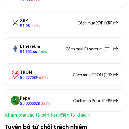
XRP
Cách mua XRP (XRP)
$1.05
-1.10%
Ethereum
Cách mua Ethereum (ETH)
$1,903.46
+2.00%
TRON
Cách mua TRON (TRX)
$0.327089
-0.50%
Pepe
Cách mua Pepe (PEPE)
$0.0000028
-2.40%
Khám phá các tài sản tiền điện tử khác >
Tuyên bố từ chối trách nhiệm