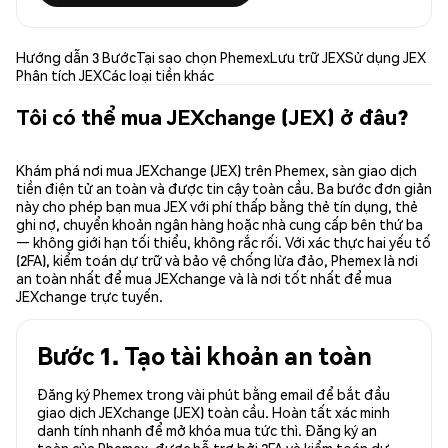
Hướng dẫn 3 Bước
Tại sao chọn Phemex
Lưu trữ JEX
Sử dụng JEX
Phân tích JEX
Các loại tiền khác
Tôi có thể mua JEXchange (JEX) ở đâu?
Khám phá nơi mua JEXchange (JEX) trên Phemex, sàn giao dịch
tiền điện tử an toàn và được tin cậy toàn cầu. Ba bước đơn giản
này cho phép bạn mua JEX với phí thấp bằng thẻ tín dụng, thẻ
ghi nợ, chuyển khoản ngân hàng hoặc nhà cung cấp bên thứ ba
— không giới hạn tối thiểu, không rắc rối. Với xác thực hai yếu tố
(2FA), kiểm toán dự trữ và bảo vệ chống lừa đảo, Phemex là nơi
an toàn nhất để mua JEXchange và là nơi tốt nhất để mua
JEXchange trực tuyến.
Bước 1. Tạo tài khoản an toàn
Đăng ký Phemex trong vài phút bằng email để bắt đầu
giao dịch JEXchange (JEX) toàn cầu. Hoàn tất xác minh
danh tính nhanh để mở khóa mua tức thì. Đăng ký an