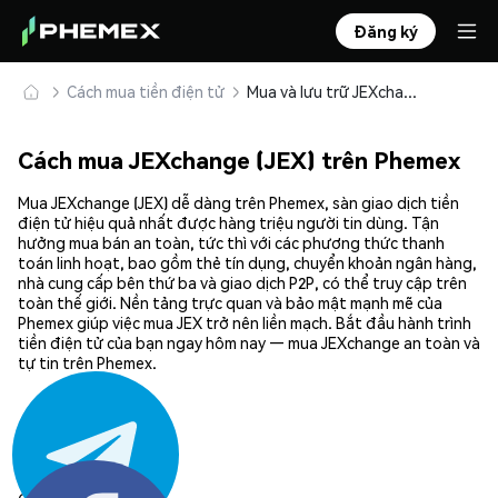
Đăng ký
Cách mua tiền điện tử
Mua và lưu trữ JEXchange (JEX) an toàn
Cách mua JEXchange (JEX) trên Phemex
Mua JEXchange (JEX) dễ dàng trên Phemex, sàn giao dịch tiền
điện tử hiệu quả nhất được hàng triệu người tin dùng. Tận
hưởng mua bán an toàn, tức thì với các phương thức thanh
toán linh hoạt, bao gồm thẻ tín dụng, chuyển khoản ngân hàng,
nhà cung cấp bên thứ ba và giao dịch P2P, có thể truy cập trên
toàn thế giới. Nền tảng trực quan và bảo mật mạnh mẽ của
Phemex giúp việc mua JEX trở nên liền mạch. Bắt đầu hành trình
tiền điện tử của bạn ngay hôm nay — mua JEXchange an toàn và
tự tin trên Phemex.