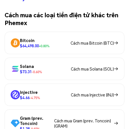
Cách mua các loại tiền điện tử khác trên
Phemex
Bitcoin
Cách mua Bitcoin (BTC)
$64,498.00
+0.80%
Solana
Cách mua Solana (SOL)
$73.31
-0.60%
Injective
Cách mua Injective (INJ)
$4.66
-4.75%
Gram (prev.
Cách mua Gram (prev. Toncoin)
Toncoin)
(GRAM)
$1.38
-0.97%