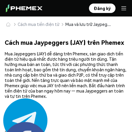
Đăng ký
Cách mua tiền điện tử
Mua và lưu trữ Jaypeggers (JAY) an toàn
Cách mua Jaypeggers (JAY) trên Phemex
Mua Jaypeggers (JAY) dễ dàng trên Phemex, sàn giao dịch tiền
điện tử hiệu quả nhất được hàng triệu người tin dùng. Tận
hưởng mua bán an toàn, tức thì với các phương thức thanh
toán linh hoạt, bao gồm thẻ tín dụng, chuyển khoản ngân hàng,
nhà cung cấp bên thứ ba và giao dịch P2P, có thể truy cập trên
toàn thế giới. Nền tảng trực quan và bảo mật mạnh mẽ của
Phemex giúp việc mua JAY trở nên liền mạch. Bắt đầu hành trình
tiền điện tử của bạn ngay hôm nay — mua Jaypeggers an toàn
và tự tin trên Phemex.