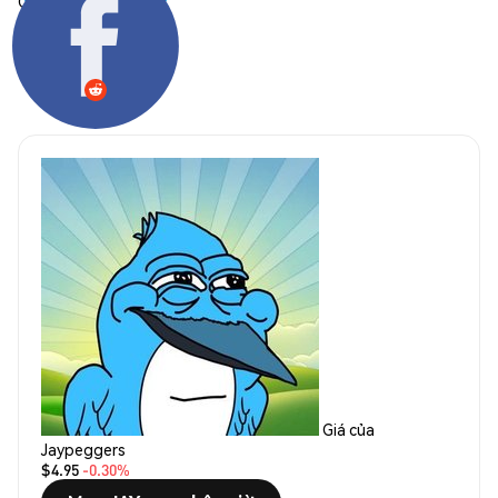
Chia sẻ:
Giá của
Jaypeggers
$4.95
-0.30%