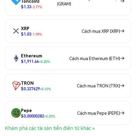
Toncoin)
(GRAM)
$1.33
-3.77%
XRP
Cách mua XRP (XRP)
$1.03
-1.90%
Ethereum
Cách mua Ethereum (ETH)
$1,911.66
+0.20%
TRON
Cách mua TRON (TRX)
$0.327629
+0.10%
Pepe
Cách mua Pepe (PEPE)
$0.00000282
+0.20%
Khám phá các tài sản tiền điện tử khác >