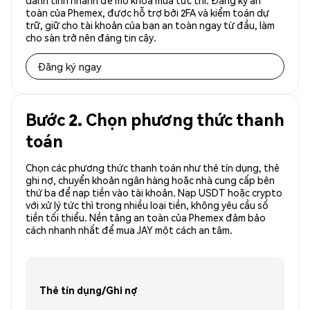
danh tính nhanh để mở khóa mua tức thì. Đăng ký an
toàn của Phemex, được hỗ trợ bởi 2FA và kiểm toán dự
trữ, giữ cho tài khoản của bạn an toàn ngay từ đầu, làm
cho sàn trở nên đáng tin cậy.
Đăng ký ngay
Bước 2. Chọn phương thức thanh
toán
Chọn các phương thức thanh toán như thẻ tín dụng, thẻ
ghi nợ, chuyển khoản ngân hàng hoặc nhà cung cấp bên
thứ ba để nạp tiền vào tài khoản. Nạp USDT hoặc crypto
với xử lý tức thì trong nhiều loại tiền, không yêu cầu số
tiền tối thiểu. Nền tảng an toàn của Phemex đảm bảo
cách nhanh nhất để mua JAY một cách an tâm.
Thẻ tín dụng/Ghi nợ