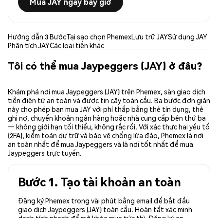
Mua JAY ngay bây giờ
Hướng dẫn 3 Bước
Tại sao chọn Phemex
Lưu trữ JAY
Sử dụng JAY
Phân tích JAY
Các loại tiền khác
Tôi có thể mua Jaypeggers (JAY) ở đâu?
Khám phá nơi mua Jaypeggers (JAY) trên Phemex, sàn giao dịch
tiền điện tử an toàn và được tin cậy toàn cầu. Ba bước đơn giản
này cho phép bạn mua JAY với phí thấp bằng thẻ tín dụng, thẻ
ghi nợ, chuyển khoản ngân hàng hoặc nhà cung cấp bên thứ ba
— không giới hạn tối thiểu, không rắc rối. Với xác thực hai yếu tố
(2FA), kiểm toán dự trữ và bảo vệ chống lừa đảo, Phemex là nơi
an toàn nhất để mua Jaypeggers và là nơi tốt nhất để mua
Jaypeggers trực tuyến.
Bước 1. Tạo tài khoản an toàn
Đăng ký Phemex trong vài phút bằng email để bắt đầu
giao dịch Jaypeggers (JAY) toàn cầu. Hoàn tất xác minh