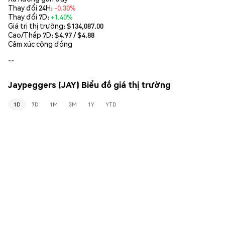
Thay đổi 24H:
-0.30%
Thay đổi 7D:
+1.40%
Giá trị thị trường:
$134,087.00
Cao/Thấp 7D: $
4.97
/ $
4.88
Cảm xúc cộng đồng
--
Jaypeggers (JAY) Biểu đồ giá thị trường
1D
7D
1M
3M
1Y
YTD