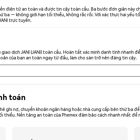
iền điện tử an toàn và được tin cậy toàn cầu. Ba bước đơn giản này c
ba — không giới hạn tối thiểu, không rắc rối. Với xác thực hai yếu t
JANI trực tuyến.
giao dịch JANI (JANI) toàn cầu. Hoàn tất xác minh danh tính nhanh đ
khoản của bạn an toàn ngay từ đầu, làm cho sàn trở nên đáng tin cậy.
nh toán
hẻ ghi nợ, chuyển khoản ngân hàng hoặc nhà cung cấp bên thứ ba để 
ền tối thiểu. Nền tảng an toàn của Phemex đảm bảo cách nhanh nhất để