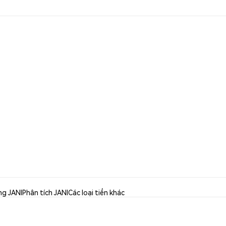
ng JANI
Phân tích JANI
Các loại tiền khác