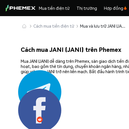
Mua tiền điện tử
Thị trường
Hợp đồng
Cách mua tiền điện tử
Mua và lưu trữ JANI (JANI) an toàn
Cách mua JANI (JANI) trên Phemex
Mua JANI (JANI) dễ dàng trên Phemex, sàn giao dịch tiền 
hoạt, bao gồm thẻ tín dụng, chuyển khoản ngân hàng, nhà
giúp việc mua JANI trở nên liền mạch. Bắt đầu hành trình 
Chia sẻ: