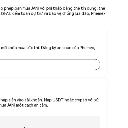
ho phép bạn mua JANI với phí thấp bằng thẻ tín dụng, thẻ
ố (2FA), kiểm toán dự trữ và bảo vệ chống lừa đảo, Phemex
ể mở khóa mua tức thì. Đăng ký an toàn của Phemex,
nạp tiền vào tài khoản. Nạp USDT hoặc crypto với xử
 mua JANI một cách an tâm.