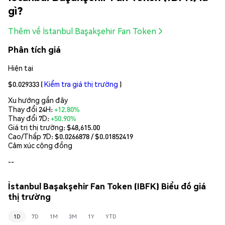
gì?
Thêm về İstanbul Başakşehir Fan Token
Phân tích giá
Hiện tại
$0.029333
(
Kiểm tra giá thị trường
)
Xu hướng gần đây
Thay đổi 24H:
+12.80%
Thay đổi 7D:
+50.90%
Giá trị thị trường:
$48,615.00
Cao/Thấp 7D: $
0.0266878
/ $
0.01852419
Cảm xúc cộng đồng
--
İstanbul Başakşehir Fan Token (IBFK) Biểu đồ giá
thị trường
1D
7D
1M
3M
1Y
YTD