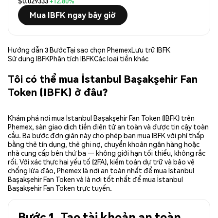
$0.029333
+12.80%
Mua IBFK ngay bây giờ
Hướng dẫn 3 Bước
Tại sao chọn Phemex
Lưu trữ IBFK
Sử dụng IBFK
Phân tích IBFK
Các loại tiền khác
Tôi có thể mua İstanbul Başakşehir Fan
Token (IBFK) ở đâu?
Khám phá nơi mua İstanbul Başakşehir Fan Token (IBFK) trên
Phemex, sàn giao dịch tiền điện tử an toàn và được tin cậy toàn
cầu. Ba bước đơn giản này cho phép bạn mua IBFK với phí thấp
bằng thẻ tín dụng, thẻ ghi nợ, chuyển khoản ngân hàng hoặc
nhà cung cấp bên thứ ba — không giới hạn tối thiểu, không rắc
rối. Với xác thực hai yếu tố (2FA), kiểm toán dự trữ và bảo vệ
chống lừa đảo, Phemex là nơi an toàn nhất để mua İstanbul
Başakşehir Fan Token và là nơi tốt nhất để mua İstanbul
Başakşehir Fan Token trực tuyến.
Bước 1. Tạo tài khoản an toàn