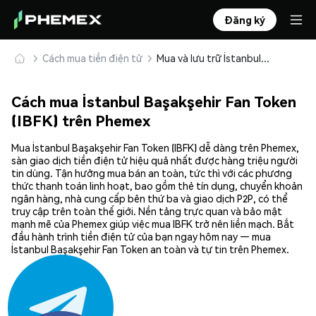
Đăng ký
Cách mua tiền điện tử
Mua và lưu trữ İstanbul Başakşehir Fan Token (IBFK) an toàn
Cách mua İstanbul Başakşehir Fan Token
(IBFK) trên Phemex
Mua İstanbul Başakşehir Fan Token (IBFK) dễ dàng trên Phemex,
sàn giao dịch tiền điện tử hiệu quả nhất được hàng triệu người
tin dùng. Tận hưởng mua bán an toàn, tức thì với các phương
thức thanh toán linh hoạt, bao gồm thẻ tín dụng, chuyển khoản
ngân hàng, nhà cung cấp bên thứ ba và giao dịch P2P, có thể
truy cập trên toàn thế giới. Nền tảng trực quan và bảo mật
mạnh mẽ của Phemex giúp việc mua IBFK trở nên liền mạch. Bắt
đầu hành trình tiền điện tử của bạn ngay hôm nay — mua
İstanbul Başakşehir Fan Token an toàn và tự tin trên Phemex.