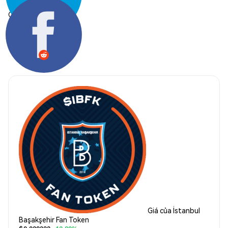
Chia sẻ:
Giá của İstanbul
Başakşehir Fan Token