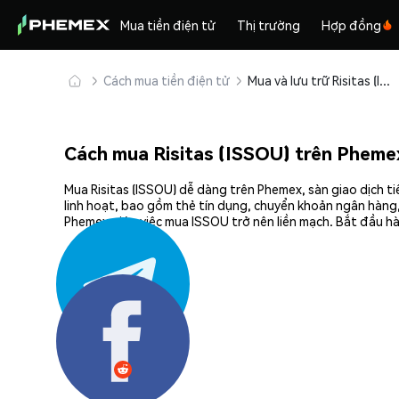
Mua tiền điện tử
Thị trường
Hợp đồng
Cách mua tiền điện tử
Mua và lưu trữ Risitas (ISSOU) an toàn
Cách mua Risitas (ISSOU) trên Pheme
Mua Risitas (ISSOU) dễ dàng trên Phemex, sàn giao dịch t
linh hoạt, bao gồm thẻ tín dụng, chuyển khoản ngân hàng,
Phemex giúp việc mua ISSOU trở nên liền mạch. Bắt đầu hà
Chia sẻ: