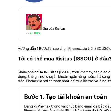
Giá của Risitas
--
+0.00%
Hướng dẫn 3 Bước
Tại sao chọn Phemex
Lưu trữ ISSOU
Sử 
Tôi có thể mua Risitas (ISSOU) ở đâu
Khám phá nơi mua Risitas (ISSOU) trên Phemex, sàn giao d
dụng, thẻ ghi nợ, chuyển khoản ngân hàng hoặc nhà cung cấ
đảo, Phemex là nơi an toàn nhất để mua Risitas và là nơi t
Bước 1. Tạo tài khoản an toàn
Đăng ký Phemex trong vài phút bằng email để bắt đầu 
Phemex, được hỗ trợ bởi 2FA và kiểm toán dự trữ, giữ 