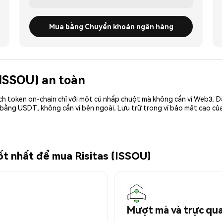
Mua bằng Chuyển khoản ngân hàng
 (ISSOU) an toàn
ch token on-chain chỉ với một cú nhấp chuột mà không cần ví Web3. 
 bằng USDT, không cần ví bên ngoài. Lưu trữ trong ví bảo mật cao củ
tốt nhất để mua Risitas (ISSOU)
Mượt mà và trực qu