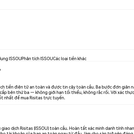
dụng ISSOU
Phân tích ISSOU
Các loại tiền khác
?
ịch tiền điện tử an toàn và được tin cậy toàn cầu. Ba bước đơn giản 
p bên thứ ba — không giới hạn tối thiểu, không rắc rối. Với xác thực 
ốt nhất để mua Risitas trực tuyến.
giao dịch Risitas (ISSOU) toàn cầu. Hoàn tất xác minh danh tính nha
cho tài khoản của bạn an toàn ngay từ đầu, làm cho sàn trở nên đáng 