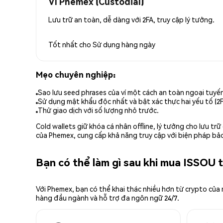
Ví Phemex (Custodial)
Lưu trữ an toàn, dễ dàng với 2FA, truy cập lý tưởng.
Tốt nhất cho
Sử dụng hàng ngày
Mẹo chuyên nghiệp:
Sao lưu seed phrases của ví một cách an toàn ngoại tuyế
Sử dụng mật khẩu độc nhất và bật xác thực hai yếu tố (2F
Thử giao dịch với số lượng nhỏ trước.
Cold wallets giữ khóa cá nhân offline, lý tưởng cho lưu t
của Phemex, cung cấp khả năng truy cập với biện pháp bảo
Bạn có thể làm gì sau khi mua ISSOU
Với Phemex, bạn có thể khai thác nhiều hơn từ crypto của
hàng đầu ngành và hỗ trợ đa ngôn ngữ 24/7.