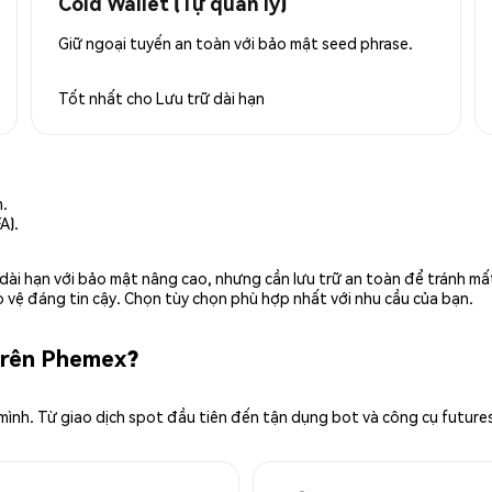
Cold Wallet (Tự quản lý)
Giữ ngoại tuyến an toàn với bảo mật seed phrase.
Tốt nhất cho
Lưu trữ dài hạn
n.
A).
rữ dài hạn với bảo mật nâng cao, nhưng cần lưu trữ an toàn để tránh m
 vệ đáng tin cậy. Chọn tùy chọn phù hợp nhất với nhu cầu của bạn.
 trên Phemex?
 mình. Từ giao dịch spot đầu tiên đến tận dụng bot và công cụ future