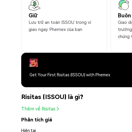
Giữ
Buôn
Lưu trữ an toàn ISSOU trong ví
Giao dị
giao ngay Phemex của bạn
trường
chúng 
Get Your First Risitas (ISSOU) with Phemex
Risitas (ISSOU) là gì?
Thêm về Risitas
Phân tích giá
Hiện tại