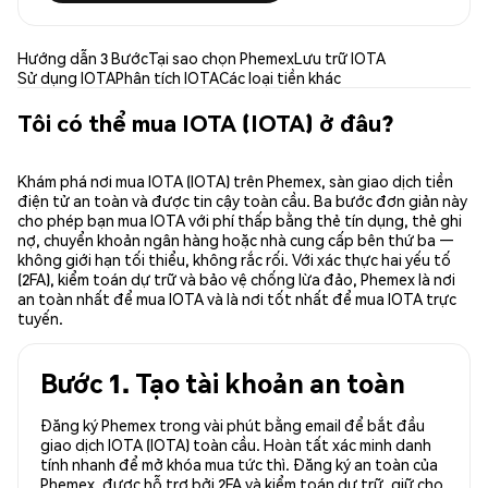
Hướng dẫn 3 Bước
Tại sao chọn Phemex
Lưu trữ IOTA
Sử dụng IOTA
Phân tích IOTA
Các loại tiền khác
Tôi có thể mua IOTA (IOTA) ở đâu?
Khám phá nơi mua IOTA (IOTA) trên Phemex, sàn giao dịch tiền
điện tử an toàn và được tin cậy toàn cầu. Ba bước đơn giản này
cho phép bạn mua IOTA với phí thấp bằng thẻ tín dụng, thẻ ghi
nợ, chuyển khoản ngân hàng hoặc nhà cung cấp bên thứ ba —
không giới hạn tối thiểu, không rắc rối. Với xác thực hai yếu tố
(2FA), kiểm toán dự trữ và bảo vệ chống lừa đảo, Phemex là nơi
an toàn nhất để mua IOTA và là nơi tốt nhất để mua IOTA trực
tuyến.
Bước 1. Tạo tài khoản an toàn
Đăng ký Phemex trong vài phút bằng email để bắt đầu
giao dịch IOTA (IOTA) toàn cầu. Hoàn tất xác minh danh
tính nhanh để mở khóa mua tức thì. Đăng ký an toàn của
Phemex, được hỗ trợ bởi 2FA và kiểm toán dự trữ, giữ cho