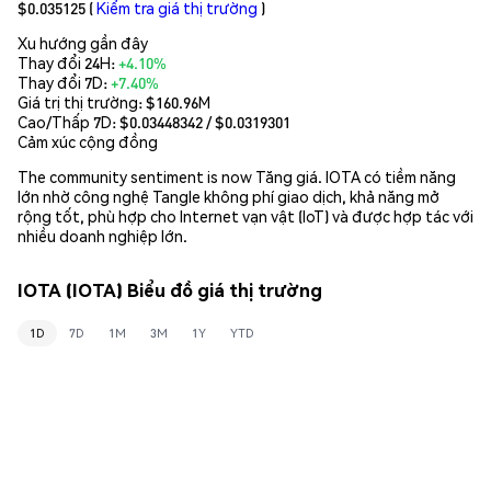
$0.035125
(
Kiểm tra giá thị trường
)
Xu hướng gần đây
Thay đổi 24H:
+4.10%
Thay đổi 7D:
+7.40%
Giá trị thị trường:
$160.96M
Cao/Thấp 7D: $
0.03448342
/ $
0.0319301
Cảm xúc cộng đồng
The community sentiment is now Tăng giá. IOTA có tiềm năng
lớn nhờ công nghệ Tangle không phí giao dịch, khả năng mở
rộng tốt, phù hợp cho Internet vạn vật (IoT) và được hợp tác với
nhiều doanh nghiệp lớn.
IOTA (IOTA) Biểu đồ giá thị trường
1D
7D
1M
3M
1Y
YTD