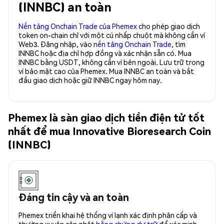
(INNBC) an toàn
Nền tảng Onchain Trade của Phemex
cho phép giao dịch
token on-chain chỉ với một cú nhấp chuột mà không cần ví
Web3. Đăng nhập, vào
nền tảng Onchain Trade
, tìm
INNBC hoặc địa chỉ hợp đồng và xác nhận sẵn có. Mua
INNBC bằng USDT, không cần ví bên ngoài. Lưu trữ trong
ví bảo mật cao của Phemex. Mua INNBC an toàn và bắt
đầu giao dịch hoặc giữ INNBC ngay hôm nay.
Phemex là sàn giao dịch tiền điện tử tốt
nhất để mua Innovative Bioresearch Coin
(INNBC)
Đáng tin cậy và an toàn
Phemex triển khai hệ thống ví lạnh xác định phân cấp và
thường xuyên cập nhật
bằng chứng dự trữ
để xác minh