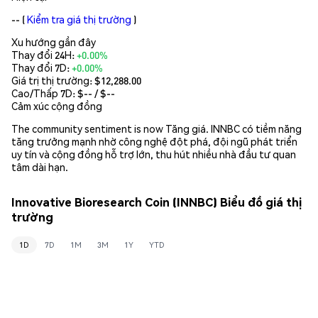
--
(
Kiểm tra giá thị trường
)
Xu hướng gần đây
Thay đổi 24H:
+0.00%
Thay đổi 7D:
+0.00%
Giá trị thị trường:
$12,288.00
Cao/Thấp 7D: $
--
/ $
--
Cảm xúc cộng đồng
The community sentiment is now Tăng giá. INNBC có tiềm năng
tăng trưởng mạnh nhờ công nghệ đột phá, đội ngũ phát triển
uy tín và cộng đồng hỗ trợ lớn, thu hút nhiều nhà đầu tư quan
tâm dài hạn.
Innovative Bioresearch Coin (INNBC) Biểu đồ giá thị
trường
1D
7D
1M
3M
1Y
YTD