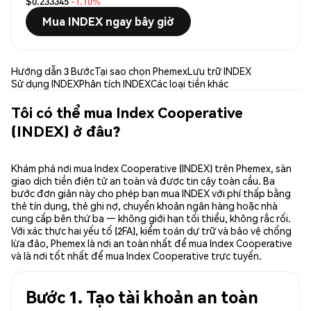
$0.233345
-1.10%
Mua INDEX ngay bây giờ
Hướng dẫn 3 Bước
Tại sao chọn Phemex
Lưu trữ INDEX
Sử dụng INDEX
Phân tích INDEX
Các loại tiền khác
Tôi có thể mua Index Cooperative
(INDEX) ở đâu?
Khám phá nơi mua Index Cooperative (INDEX) trên Phemex, sàn
giao dịch tiền điện tử an toàn và được tin cậy toàn cầu. Ba
bước đơn giản này cho phép bạn mua INDEX với phí thấp bằng
thẻ tín dụng, thẻ ghi nợ, chuyển khoản ngân hàng hoặc nhà
cung cấp bên thứ ba — không giới hạn tối thiểu, không rắc rối.
Với xác thực hai yếu tố (2FA), kiểm toán dự trữ và bảo vệ chống
lừa đảo, Phemex là nơi an toàn nhất để mua Index Cooperative
và là nơi tốt nhất để mua Index Cooperative trực tuyến.
Bước 1. Tạo tài khoản an toàn