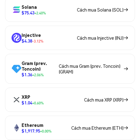
Solana
Cách mua Solana (SOL)
$75.43
+2.40%
Injective
Cách mua Injective (INJ)
$4.38
-3.12%
Gram (prev.
Cách mua Gram (prev. Toncoin)
Toncoin)
(GRAM)
$1.36
+2.06%
XRP
Cách mua XRP (XRP)
$1.04
+0.60%
Ethereum
Cách mua Ethereum (ETH)
$1,917.95
+0.00%