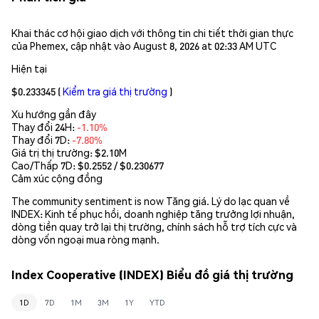
Khai thác cơ hội giao dịch với thông tin chi tiết thời gian thực
của Phemex, cập nhật vào August 8, 2026 at 02:33 AM UTC
Hiện tại
$0.233345
(
Kiểm tra giá thị trường
)
Xu hướng gần đây
Thay đổi 24H:
-1.10%
Thay đổi 7D:
-7.80%
Giá trị thị trường:
$2.10M
Cao/Thấp 7D: $
0.2552
/ $
0.230677
Cảm xúc cộng đồng
The community sentiment is now Tăng giá. Lý do lạc quan về
INDEX: Kinh tế phục hồi, doanh nghiệp tăng trưởng lợi nhuận,
dòng tiền quay trở lại thị trường, chính sách hỗ trợ tích cực và
dòng vốn ngoại mua ròng mạnh.
Index Cooperative (INDEX) Biểu đồ giá thị trường
1D
7D
1M
3M
1Y
YTD