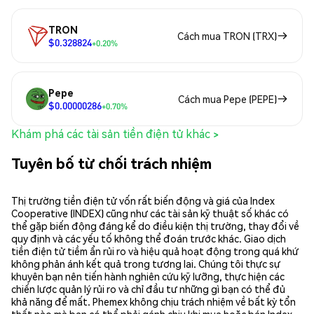
TRON
Cách mua TRON (TRX)
$0.328824
+0.20%
Pepe
Cách mua Pepe (PEPE)
$0.00000286
+0.70%
Khám phá các tài sản tiền điện tử khác >
Tuyên bố từ chối trách nhiệm
Thị trường tiền điện tử vốn rất biến động và giá của Index
Cooperative (INDEX) cũng như các tài sản kỹ thuật số khác có
thể gặp biến động đáng kể do điều kiện thị trường, thay đổi về
quy định và các yếu tố không thể đoán trước khác. Giao dịch
tiền điện tử tiềm ẩn rủi ro và hiệu quả hoạt động trong quá khứ
không phản ánh kết quả trong tương lai. Chúng tôi thực sự
khuyên bạn nên tiến hành nghiên cứu kỹ lưỡng, thực hiện các
chiến lược quản lý rủi ro và chỉ đầu tư những gì bạn có thể đủ
khả năng để mất. Phemex không chịu trách nhiệm về bất kỳ tổn
thất nào mà bạn có thể phải gánh chịu khi mua hoặc bán Index