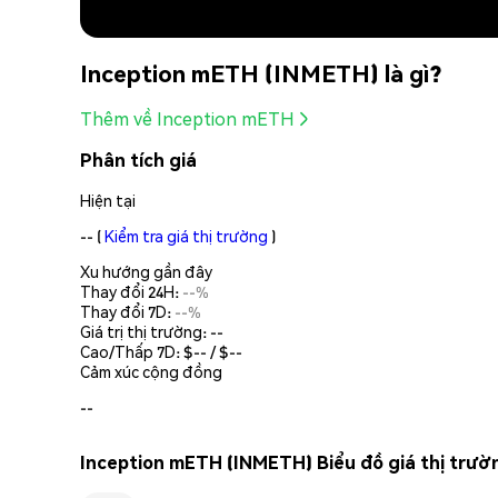
Inception mETH (INMETH) là gì?
Thêm về Inception mETH
Phân tích giá
Hiện tại
--
(
Kiểm tra giá thị trường
)
Xu hướng gần đây
Thay đổi 24H:
--%
Thay đổi 7D:
--%
Giá trị thị trường:
--
Cao/Thấp 7D: $
--
/ $
--
Cảm xúc cộng đồng
--
Inception mETH (INMETH) Biểu đồ giá thị trườ