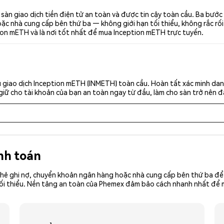
àn giao dịch tiền điện tử an toàn và được tin cậy toàn cầu. Ba bướ
c nhà cung cấp bên thứ ba — không giới hạn tối thiểu, không rắc rối. 
ion mETH và là nơi tốt nhất để mua Inception mETH trực tuyến.
 giao dịch Inception mETH (INMETH) toàn cầu. Hoàn tất xác minh dan
giữ cho tài khoản của bạn an toàn ngay từ đầu, làm cho sàn trở nên đ
nh toán
hẻ ghi nợ, chuyển khoản ngân hàng hoặc nhà cung cấp bên thứ ba để 
iền tối thiểu. Nền tảng an toàn của Phemex đảm bảo cách nhanh nhất đ