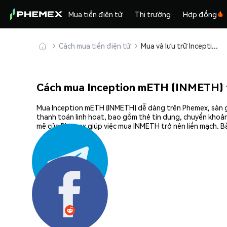
Mua tiền điện tử
Thị trường
Hợp đồng
Cách mua tiền điện tử
Mua và lưu trữ Inception mETH (INMETH) an toàn
Cách mua Inception mETH (INMETH) 
Mua Inception mETH (INMETH) dễ dàng trên Phemex, sàn gi
thanh toán linh hoạt, bao gồm thẻ tín dụng, chuyển khoản
mẽ của Phemex giúp việc mua INMETH trở nên liền mạch. B
Chia sẻ: