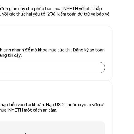
c đơn giản này cho phép bạn mua INMETH với phí thấp
Với xác thực hai yếu tố (2FA), kiểm toán dự trữ và bảo vệ
h tính nhanh để mở khóa mua tức thì. Đăng ký an toàn
áng tin cậy.
nạp tiền vào tài khoản. Nạp USDT hoặc crypto với xử
ể mua INMETH một cách an tâm.