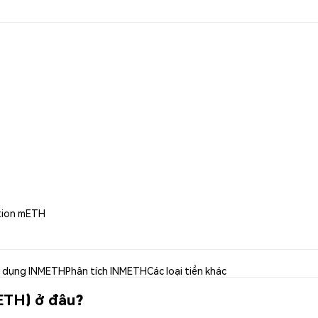
ption mETH
 dụng INMETH
Phân tích INMETH
Các loại tiền khác
ETH) ở đâu?