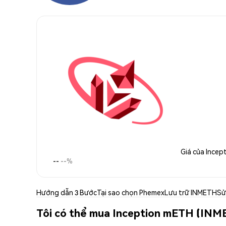
Giá của Ince
--
--%
Hướng dẫn 3 Bước
Tại sao chọn Phemex
Lưu trữ INMETH
Sử
Tôi có thể mua Inception mETH (INM