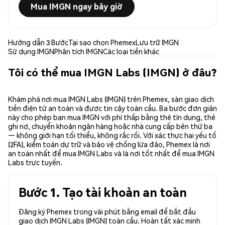
Mua IMGN ngay bây giờ
Hướng dẫn 3 Bước
Tại sao chọn Phemex
Lưu trữ IMGN
Sử dụng IMGN
Phân tích IMGN
Các loại tiền khác
Tôi có thể mua IMGN Labs (IMGN) ở đâu?
Khám phá nơi mua IMGN Labs (IMGN) trên Phemex, sàn giao dịch
tiền điện tử an toàn và được tin cậy toàn cầu. Ba bước đơn giản
này cho phép bạn mua IMGN với phí thấp bằng thẻ tín dụng, thẻ
ghi nợ, chuyển khoản ngân hàng hoặc nhà cung cấp bên thứ ba
— không giới hạn tối thiểu, không rắc rối. Với xác thực hai yếu tố
(2FA), kiểm toán dự trữ và bảo vệ chống lừa đảo, Phemex là nơi
an toàn nhất để mua IMGN Labs và là nơi tốt nhất để mua IMGN
Labs trực tuyến.
Bước 1. Tạo tài khoản an toàn
Đăng ký Phemex trong vài phút bằng email để bắt đầu
giao dịch IMGN Labs (IMGN) toàn cầu. Hoàn tất xác minh