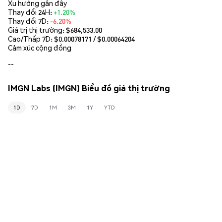
Xu hướng gần đây
Thay đổi 24H:
+1.20%
Thay đổi 7D:
-6.20%
Giá trị thị trường:
$684,533.00
Cao/Thấp 7D: $
0.00078171
/ $
0.00064204
Cảm xúc cộng đồng
--
IMGN Labs (IMGN) Biểu đồ giá thị trường
1D
7D
1M
3M
1Y
YTD