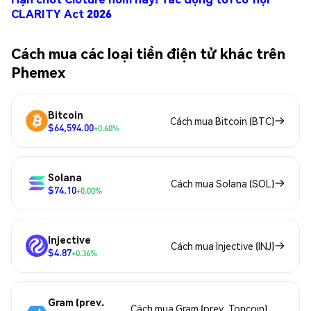
CLARITY Act 2026
Cách mua các loại tiền điện tử khác trên
Phemex
Bitcoin
Cách mua Bitcoin (BTC)
$64,594.00
+0.60%
Solana
Cách mua Solana (SOL)
$74.10
+0.00%
Injective
Cách mua Injective (INJ)
$4.87
+0.36%
Gram (prev.
Cách mua Gram (prev. Toncoin)