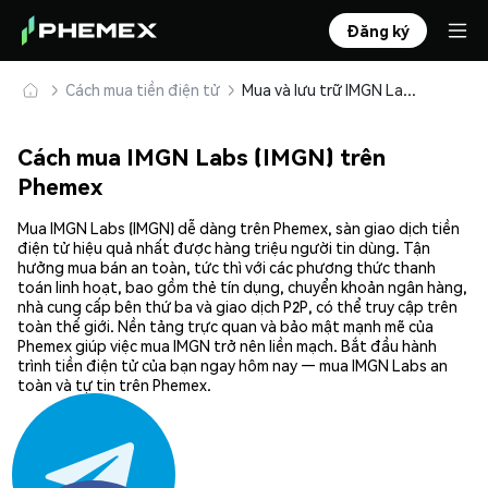
Đăng ký
Cách mua tiền điện tử
Mua và lưu trữ IMGN Labs (IMGN) an toàn
Cách mua IMGN Labs (IMGN) trên
Phemex
Mua IMGN Labs (IMGN) dễ dàng trên Phemex, sàn giao dịch tiền
điện tử hiệu quả nhất được hàng triệu người tin dùng. Tận
hưởng mua bán an toàn, tức thì với các phương thức thanh
toán linh hoạt, bao gồm thẻ tín dụng, chuyển khoản ngân hàng,
nhà cung cấp bên thứ ba và giao dịch P2P, có thể truy cập trên
toàn thế giới. Nền tảng trực quan và bảo mật mạnh mẽ của
Phemex giúp việc mua IMGN trở nên liền mạch. Bắt đầu hành
trình tiền điện tử của bạn ngay hôm nay — mua IMGN Labs an
toàn và tự tin trên Phemex.