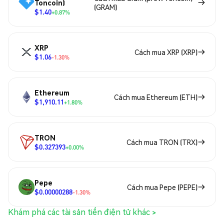
Toncoin)
(GRAM)
$1.40
+0.87%
XRP
Cách mua XRP (XRP)
$1.06
-1.30%
Ethereum
Cách mua Ethereum (ETH)
$1,910.11
+1.80%
TRON
Cách mua TRON (TRX)
$0.327393
+0.00%
Pepe
Cách mua Pepe (PEPE)
$0.00000288
-1.30%
Khám phá các tài sản tiền điện tử khác >