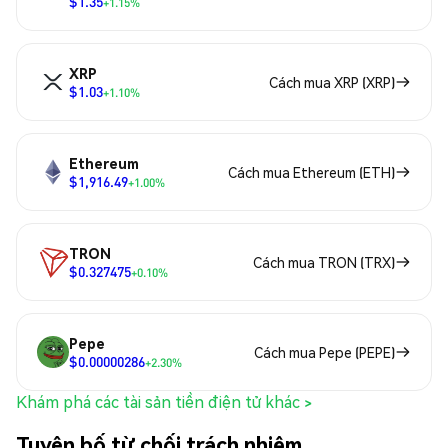
$1.35
+1.15%
XRP
Cách mua XRP (XRP)
$1.03
+1.10%
Ethereum
Cách mua Ethereum (ETH)
$1,916.49
+1.00%
TRON
Cách mua TRON (TRX)
$0.327475
+0.10%
Pepe
Cách mua Pepe (PEPE)
$0.00000286
+2.30%
Khám phá các tài sản tiền điện tử khác >
Tuyên bố từ chối trách nhiệm