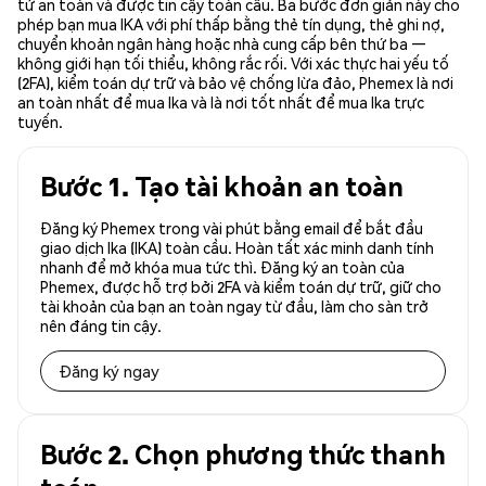
tử an toàn và được tin cậy toàn cầu. Ba bước đơn giản này cho
phép bạn mua IKA với phí thấp bằng thẻ tín dụng, thẻ ghi nợ,
chuyển khoản ngân hàng hoặc nhà cung cấp bên thứ ba —
không giới hạn tối thiểu, không rắc rối. Với xác thực hai yếu tố
(2FA), kiểm toán dự trữ và bảo vệ chống lừa đảo, Phemex là nơi
an toàn nhất để mua Ika và là nơi tốt nhất để mua Ika trực
tuyến.
Bước 1. Tạo tài khoản an toàn
Đăng ký Phemex trong vài phút bằng email để bắt đầu
giao dịch Ika (IKA) toàn cầu. Hoàn tất xác minh danh tính
nhanh để mở khóa mua tức thì. Đăng ký an toàn của
Phemex, được hỗ trợ bởi 2FA và kiểm toán dự trữ, giữ cho
tài khoản của bạn an toàn ngay từ đầu, làm cho sàn trở
nên đáng tin cậy.
Đăng ký ngay
Bước 2. Chọn phương thức thanh