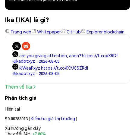
Ika (IKA) là gì?
Trang web
Whitepaper
GitHub
Explorer blockchain
are you giving attention, anon? https://t.co/iXRDf
@ikadotxyz · 2026-08-05
@WaaPxyz https://t.co/IX7JCSZRdi
@ikadotxyz · 2026-08-05
Thêm về Ika
Phân tích giá
Hiện tại
$0.00283013
(
Kiểm tra giá thị trường
)
Xu hướng gần đây
Thay đổi 24H:
+7.80%