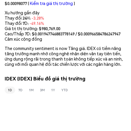
$0.00098077
(
Kiểm tra giá thị trường
)
Xu hướng gần đây
Thay đổi 24H:
-3.28%
Thay đổi 7D:
-49.16%
Giá trị thị trường:
$980,769.00
Cao/Thấp 7D: $
0.001947746883778149
/ $
0.000966584786247947
Cảm xúc cộng đồng
The community sentiment is now Tăng giá. IDEX có tiềm năng
tăng trưởng mạnh nhờ công nghệ nhận diện vân tay tiên tiến,
ứng dụng rộng rãi trong thanh toán không tiếp xúc và an ninh,
cùng với mối quan hệ đối tác chiến lược với các ngân hàng lớn.
IDEX (IDEX) Biểu đồ giá thị trường
1D
7D
1M
3M
1Y
YTD