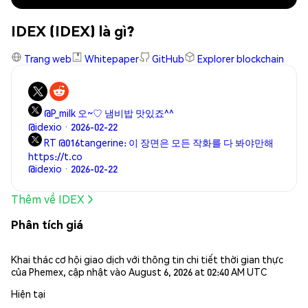
IDEX (IDEX) là gì?
Trang web
Whitepaper
GitHub
Explorer blockchain
@P_milk 오~♡ 냄비밥 맛있죠^^
@idexio · 2026-02-22
RT @016tangerine: 이 장면은 모든 작화를 다 봐야만해
https://t.co
@idexio · 2026-02-22
Thêm về IDEX
Phân tích giá
Khai thác cơ hội giao dịch với thông tin chi tiết thời gian thực
của Phemex, cập nhật vào August 6, 2026 at 02:40 AM UTC
Hiện tại