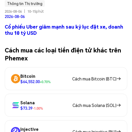
Thông tin Thị trường
2026-08-06
|
10-15phút
2026-08-06
Cổ phiếu Uber giảm mạnh sau kỷ lục đặt xe, doanh
thu 10 tỷ USD
Cách mua các loại tiền điện tử khác trên
Phemex
Bitcoin
Cách mua Bitcoin (BTC)
$64,552.00
+0.70%
Solana
Cách mua Solana (SOL)
$73.39
-1.00%
Injective
Cách mua Injective (INJ)