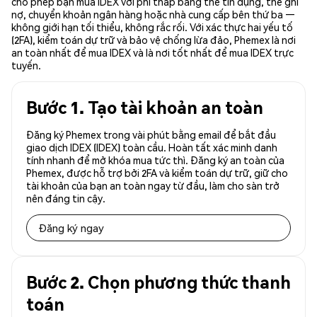
cho phép bạn mua IDEX với phí thấp bằng thẻ tín dụng, thẻ ghi
nợ, chuyển khoản ngân hàng hoặc nhà cung cấp bên thứ ba —
không giới hạn tối thiểu, không rắc rối. Với xác thực hai yếu tố
(2FA), kiểm toán dự trữ và bảo vệ chống lừa đảo, Phemex là nơi
an toàn nhất để mua IDEX và là nơi tốt nhất để mua IDEX trực
tuyến.
Bước 1. Tạo tài khoản an toàn
Đăng ký Phemex trong vài phút bằng email để bắt đầu
giao dịch IDEX (IDEX) toàn cầu. Hoàn tất xác minh danh
tính nhanh để mở khóa mua tức thì. Đăng ký an toàn của
Phemex, được hỗ trợ bởi 2FA và kiểm toán dự trữ, giữ cho
tài khoản của bạn an toàn ngay từ đầu, làm cho sàn trở
nên đáng tin cậy.
Đăng ký ngay
Bước 2. Chọn phương thức thanh
toán