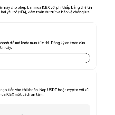
ản này cho phép bạn mua ICBX với phí thấp bằng thẻ tín
hai yếu tố (2FA), kiểm toán dự trữ và bảo vệ chống lừa
 nhanh để mở khóa mua tức thì. Đăng ký an toàn của
tin cậy.
nạp tiền vào tài khoản. Nạp USDT hoặc crypto với xử
 mua ICBX một cách an tâm.