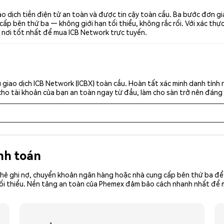
o dịch tiền điện tử an toàn và được tin cậy toàn cầu. Ba bước đơn gi
p bên thứ ba — không giới hạn tối thiểu, không rắc rối. Với xác thực 
 nơi tốt nhất để mua ICB Network trực tuyến.
giao dịch ICB Network (ICBX) toàn cầu. Hoàn tất xác minh danh tính
cho tài khoản của bạn an toàn ngay từ đầu, làm cho sàn trở nên đáng 
nh toán
hẻ ghi nợ, chuyển khoản ngân hàng hoặc nhà cung cấp bên thứ ba để 
ền tối thiểu. Nền tảng an toàn của Phemex đảm bảo cách nhanh nhất để