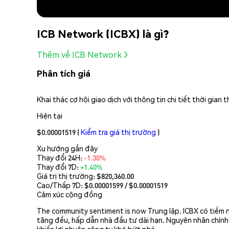
ICB Network (ICBX) là gì?
Thêm về ICB Network
Phân tích giá
Khai thác cơ hội giao dịch với thông tin chi tiết thời gia
Hiện tại
$0.00001519
(
Kiểm tra giá thị trường
)
Xu hướng gần đây
Thay đổi 24H:
-1.30%
Thay đổi 7D:
+1.40%
Giá trị thị trường:
$820,360.00
Cao/Thấp 7D: $
0.00001599
/ $
0.00001519
Cảm xúc cộng đồng
The community sentiment is now Trung lập. ICBX có tiềm n
tăng đều, hấp dẫn nhà đầu tư dài hạn. Nguyên nhân chính 
khiến lợi nhuận công ty khó bứt phá.