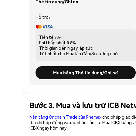
Thẻ tín dụng/Ghi nợ
Hỗ trợ:
Tiền tệ
30+
Phí thấp nhất
0.8%
Thời gian đến
Ngay lập tức
Tốt nhất cho
Mua lần đầu/Số lượng nhỏ
Mua bằng Thẻ tín dụng/Ghi nợ
Bước 3. Mua và lưu trữ ICB Ne
Nền tảng Onchain Trade của Phemex
cho phép giao dị
địa chỉ hợp đồng và xác nhận sẵn có. Mua ICBX bằng U
ICBX ngay hôm nay.