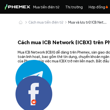
Mua tiền điện tử
Thị trường
Hợp đồng
Cách mua tiền điện tử
Mua và lưu trữ ICB Network (ICBX) an toàn
Cách mua ICB Network (ICBX) trên 
Mua ICB Network (ICBX) dễ dàng trên Phemex, sàn giao dịc
toán linh hoạt, bao gồm thẻ tín dụng, chuyển khoản ngân 
của Phemex giúp việc mua ICBX trở nên liền mạch. Bắt đầu
Chia sẻ: