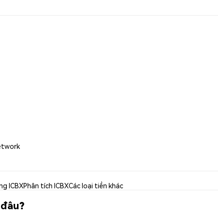
etwork
ng ICBX
Phân tích ICBX
Các loại tiền khác
 đâu?