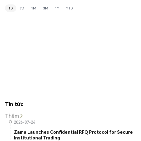
1D
7D
1M
3M
1Y
YTD
Tin tức
Thêm
2026-07-24
Zama Launches Confidential RFQ Protocol for Secure
Institutional Trading