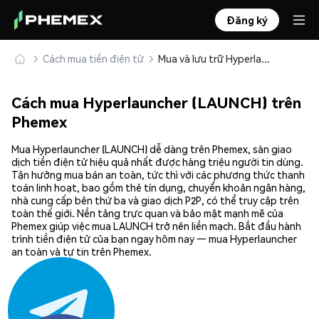
Đăng ký
Cách mua tiền điện tử
Mua và lưu trữ Hyperlauncher (LAUNCH) an toàn
Cách mua Hyperlauncher (LAUNCH) trên
Phemex
Mua Hyperlauncher (LAUNCH) dễ dàng trên Phemex, sàn giao
dịch tiền điện tử hiệu quả nhất được hàng triệu người tin dùng.
Tận hưởng mua bán an toàn, tức thì với các phương thức thanh
toán linh hoạt, bao gồm thẻ tín dụng, chuyển khoản ngân hàng,
nhà cung cấp bên thứ ba và giao dịch P2P, có thể truy cập trên
toàn thế giới. Nền tảng trực quan và bảo mật mạnh mẽ của
Phemex giúp việc mua LAUNCH trở nên liền mạch. Bắt đầu hành
trình tiền điện tử của bạn ngay hôm nay — mua Hyperlauncher
an toàn và tự tin trên Phemex.