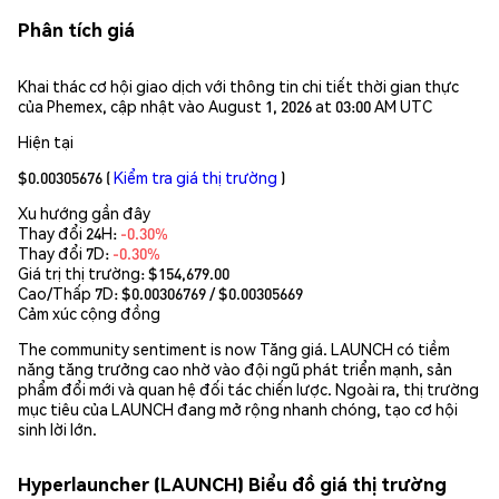
Phân tích giá
Khai thác cơ hội giao dịch với thông tin chi tiết thời gian thực
của Phemex, cập nhật vào August 1, 2026 at 03:00 AM UTC
Hiện tại
$0.00305676
(
Kiểm tra giá thị trường
)
Xu hướng gần đây
Thay đổi 24H:
-0.30%
Thay đổi 7D:
-0.30%
Giá trị thị trường:
$154,679.00
Cao/Thấp 7D: $
0.00306769
/ $
0.00305669
Cảm xúc cộng đồng
The community sentiment is now Tăng giá. LAUNCH có tiềm
năng tăng trưởng cao nhờ vào đội ngũ phát triển mạnh, sản
phẩm đổi mới và quan hệ đối tác chiến lược. Ngoài ra, thị trường
mục tiêu của LAUNCH đang mở rộng nhanh chóng, tạo cơ hội
sinh lời lớn.
Hyperlauncher (LAUNCH) Biểu đồ giá thị trường