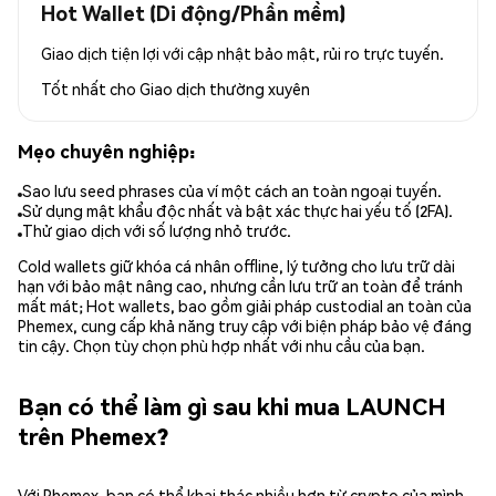
Hot Wallet (Di động/Phần mềm)
Giao dịch tiện lợi với cập nhật bảo mật, rủi ro trực tuyến.
Tốt nhất cho
Giao dịch thường xuyên
Mẹo chuyên nghiệp:
Sao lưu seed phrases của ví một cách an toàn ngoại tuyến.
Sử dụng mật khẩu độc nhất và bật xác thực hai yếu tố (2FA).
Thử giao dịch với số lượng nhỏ trước.
Cold wallets giữ khóa cá nhân offline, lý tưởng cho lưu trữ dài
hạn với bảo mật nâng cao, nhưng cần lưu trữ an toàn để tránh
mất mát; Hot wallets, bao gồm giải pháp custodial an toàn của
Phemex, cung cấp khả năng truy cập với biện pháp bảo vệ đáng
tin cậy. Chọn tùy chọn phù hợp nhất với nhu cầu của bạn.
Bạn có thể làm gì sau khi mua LAUNCH
trên Phemex?
Với Phemex, bạn có thể khai thác nhiều hơn từ crypto của mình.