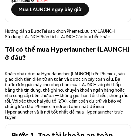
$0.00305676
-0.30%
Mua LAUNCH ngay bây giờ
Hướng dẫn 3 Bước
Tại sao chọn Phemex
Lưu trữ LAUNCH
Sử dụng LAUNCH
Phân tích LAUNCH
Các loại tiền khác
Tôi có thể mua Hyperlauncher (LAUNCH)
ở đâu?
Khám phá nơi mua Hyperlauncher (LAUNCH) trên Phemex, sàn
giao dịch tiền điện tử an toàn và được tin cậy toàn cầu. Ba
bước đơn giản này cho phép bạn mua LAUNCH với phí thấp
bằng thẻ tín dụng, thẻ ghi nợ, chuyển khoản ngân hàng hoặc
nhà cung cấp bên thứ ba — không giới hạn tối thiểu, không rắc
rối. Với xác thực hai yếu tố (2FA), kiểm toán dự trữ và bảo vệ
chống lừa đảo, Phemex là nơi an toàn nhất để mua
Hyperlauncher và là nơi tốt nhất để mua Hyperlauncher trực
tuyến.
Bước 1. Tạo tài khoản an toàn