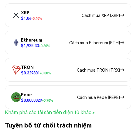
XRP
Cách mua XRP (XRP)
$1.04
-0.40%
Ethereum
Cách mua Ethereum (ETH)
$1,925.33
+0.30%
TRON
Cách mua TRON (TRX)
$0.329801
+0.00%
Pepe
Cách mua Pepe (PEPE)
$0.0000029
+0.70%
Khám phá các tài sản tiền điện tử khác >
Tuyên bố từ chối trách nhiệm