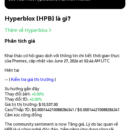
Hyperblox (HPB) là gì?
Thêm về Hyperblox
Phân tích giá
Khai thác cơ hội giao dịch với thông tin chi tiết thời gian thực
của Phemex, cập nhật vào June 27, 2026 at 02:46 AM UTC
Hiện tại
--
(
Kiểm tra giá thị trường
)
Xu hướng gần đây
Thay đổi 24H:
+0.00%
Thay đổi 7D:
+0.00%
Giá trị thị trường:
$10,537.00
Cao/Thấp 7D: $
0.000144210088286341
/ $
0.000144210088286341
Cảm xúc cộng đồng
The community sentiment is now Tăng giá. Lý do lạc quan về
HPB là vì công nghệ độc đáo, tiềm năng ứng dụng rộng rãi