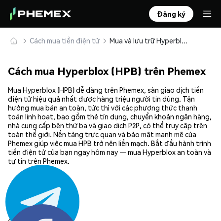
Đăng ký
Cách mua tiền điện tử
Mua và lưu trữ Hyperblox (HPB) an toàn
Cách mua Hyperblox (HPB) trên Phemex
Mua Hyperblox (HPB) dễ dàng trên Phemex, sàn giao dịch tiền
điện tử hiệu quả nhất được hàng triệu người tin dùng. Tận
hưởng mua bán an toàn, tức thì với các phương thức thanh
toán linh hoạt, bao gồm thẻ tín dụng, chuyển khoản ngân hàng,
nhà cung cấp bên thứ ba và giao dịch P2P, có thể truy cập trên
toàn thế giới. Nền tảng trực quan và bảo mật mạnh mẽ của
Phemex giúp việc mua HPB trở nên liền mạch. Bắt đầu hành trình
tiền điện tử của bạn ngay hôm nay — mua Hyperblox an toàn và
tự tin trên Phemex.