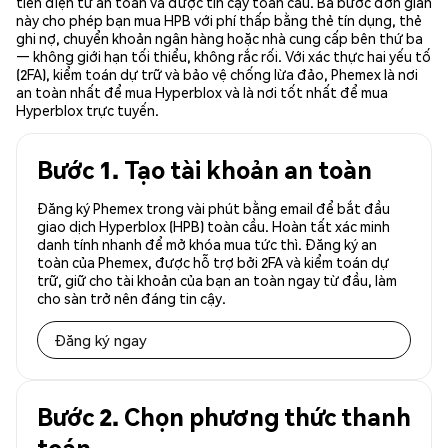
tiền điện tử an toàn và được tin cậy toàn cầu. Ba bước đơn giản
này cho phép bạn mua HPB với phí thấp bằng thẻ tín dụng, thẻ
ghi nợ, chuyển khoản ngân hàng hoặc nhà cung cấp bên thứ ba
— không giới hạn tối thiểu, không rắc rối. Với xác thực hai yếu tố
(2FA), kiểm toán dự trữ và bảo vệ chống lừa đảo, Phemex là nơi
an toàn nhất để mua Hyperblox và là nơi tốt nhất để mua
Hyperblox trực tuyến.
Bước 1. Tạo tài khoản an toàn
Đăng ký Phemex trong vài phút bằng email để bắt đầu
giao dịch Hyperblox (HPB) toàn cầu. Hoàn tất xác minh
danh tính nhanh để mở khóa mua tức thì. Đăng ký an
toàn của Phemex, được hỗ trợ bởi 2FA và kiểm toán dự
trữ, giữ cho tài khoản của bạn an toàn ngay từ đầu, làm
cho sàn trở nên đáng tin cậy.
Đăng ký ngay
Bước 2. Chọn phương thức thanh
toán