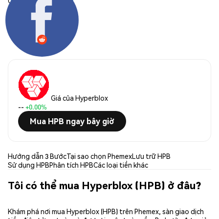
Chia sẻ:
Giá của Hyperblox
--
+0.00%
Mua HPB ngay bây giờ
Hướng dẫn 3 Bước
Tại sao chọn Phemex
Lưu trữ HPB
Sử dụng HPB
Phân tích HPB
Các loại tiền khác
Tôi có thể mua Hyperblox (HPB) ở đâu?
Khám phá nơi mua Hyperblox (HPB) trên Phemex, sàn giao dịch